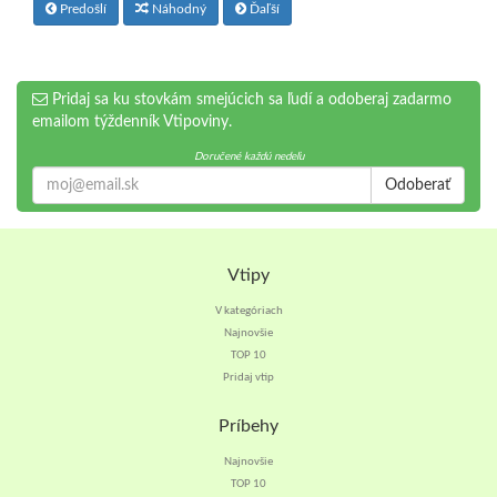
Predošlí
Náhodný
Ďaľší
Pridaj sa ku stovkám smejúcich sa ľudí a odoberaj zadarmo
emailom týždenník Vtipoviny.
Doručené každú nedeľu
Odoberať
Vtipy
V kategóriach
Najnovšie
TOP 10
Pridaj vtip
Príbehy
Najnovšie
TOP 10