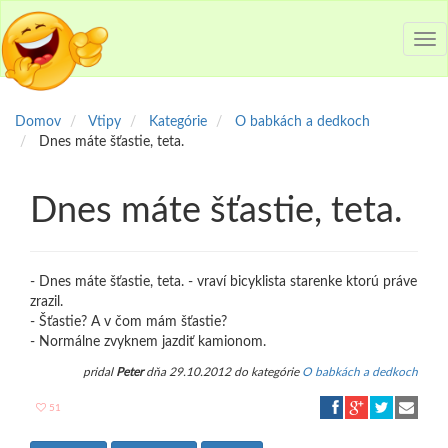
Tog
nav
Domov
Vtipy
Kategórie
O babkách a dedkoch
Dnes máte šťastie, teta.
Dnes máte šťastie, teta.
- Dnes máte šťastie, teta. - vraví bicyklista starenke ktorú práve
zrazil.
- Šťastie? A v čom mám šťastie?
- Normálne zvyknem jazdiť kamionom.
pridal
Peter
dňa 29.10.2012 do kategórie
O babkách a dedkoch
51