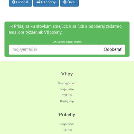
Predošlí
Náhodný
Ďaľší
Pridaj sa ku stovkám smejúcich sa ľudí a odoberaj zadarmo
emailom týždenník Vtipoviny.
Doručené každú nedeľu
Odoberať
Vtipy
V kategóriach
Najnovšie
TOP 10
Pridaj vtip
Príbehy
Najnovšie
TOP 10