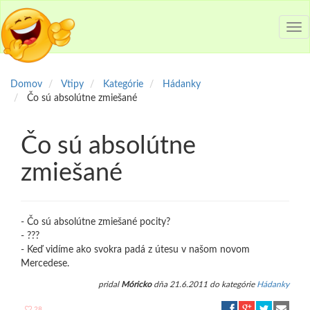
Tog
nav
Domov
Vtipy
Kategórie
Hádanky
Čo sú absolútne zmiešané
Čo sú absolútne
zmiešané
- Čo sú absolútne zmiešané pocity?
- ???
- Keď vidíme ako svokra padá z útesu v našom novom
Mercedese.
pridal
Móricko
dňa 21.6.2011 do kategórie
Hádanky
28