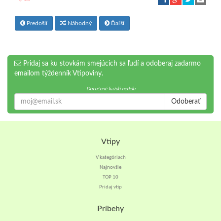
Predošlí
Náhodný
Ďaľší
Pridaj sa ku stovkám smejúcich sa ľudí a odoberaj zadarmo
emailom týždenník Vtipoviny.
Doručené každú nedeľu
Odoberať
Vtipy
V kategóriach
Najnovšie
TOP 10
Pridaj vtip
Príbehy