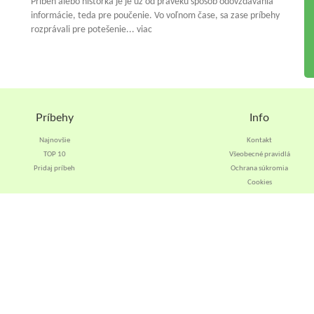
Príbeh alebo historka je je už od praveku spósob odovzdávania
informácie, teda pre poučenie. Vo voľnom čase, sa zase príbehy
rozprávali pre potešenie... viac
Príbehy
Info
Najnovšie
Kontakt
TOP 10
Všeobecné pravidlá
Pridaj príbeh
Ochrana súkromia
Cookies