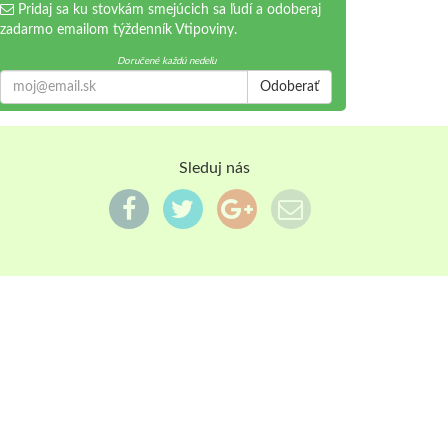
Pridaj sa ku stovkám smejúcich sa ľudí a odoberaj
zadarmo emailom týždenník Vtipoviny.
Doručené každú nedeľu
Odoberať
Sleduj nás