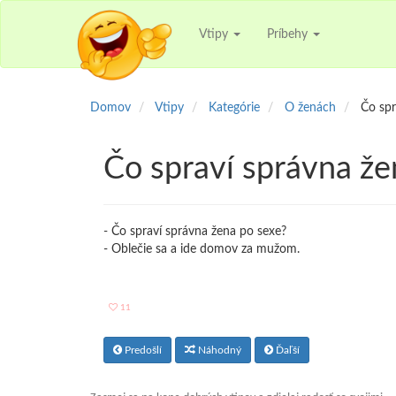
Vtipy
Príbehy
Domov
Vtipy
Kategórie
O ženách
Čo spr
Čo spraví správna že
- Čo spraví správna žena po sexe?
- Oblečie sa a ide domov za mužom.
11
Predošlí
Náhodný
Ďaľší