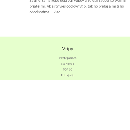
Zasmej sa na kope dobrých vtipov a zdielaj radosť so svojimi
priateľmi. Ak aj ty vieš coolový vtip, tak ho pridaj a mi ti ho
ohodnotíme... viac
Vtipy
V kategóriach
Najnovšie
TOP 10
Pridaj vtip