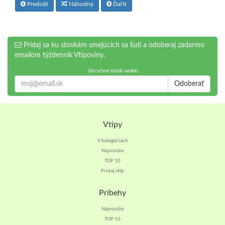
Predošlí
Náhodný
Ďaľší
Pridaj sa ku stovkám smejúcich sa ľudí a odoberaj zadarmo
emailom týždenník Vtipoviny.
Doručené každú nedeľu
Odoberať
Vtipy
V kategóriach
Najnovšie
TOP 10
Pridaj vtip
Príbehy
Najnovšie
TOP 10