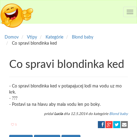
Tog
nav
Domov
Vtipy
Kategórie
Blond baby
Co spravi blondinka ked
Co spravi blondinka ked
- Co spravi blondinka ked v potapajucej lodi ma vodu uz mo
krk.
- ???
- Postavi sa na hlavu aby mala vodu len po boky.
pridal
Lucia
dňa 12.5.2014 do kategórie
Blond baby
5