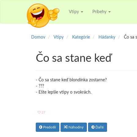
Vtipy
Príbehy
Domov
Vtipy
Kategórie
Hádanky
Čo sa 
Čo sa stane keď
- Čo sa stane keď blondínka zostarne?
- ???
- Ešte lepšie vtipy o svokrách.
27
Predošlí
Náhodný
Ďaľší