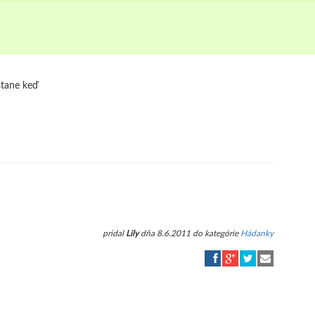
stane keď
pridal
Lily
dňa 8.6.2011 do kategórie
Hádanky