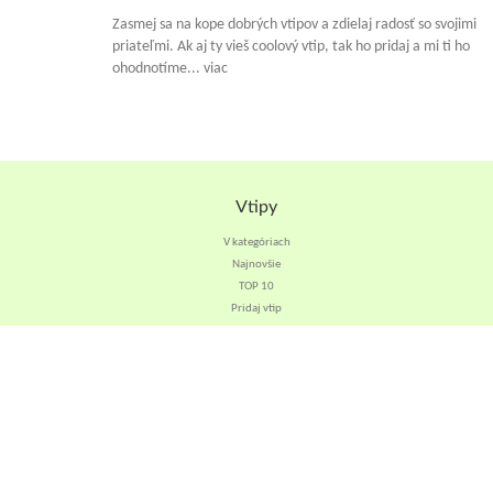
Zasmej sa na kope dobrých vtipov a zdielaj radosť so svojimi
priateľmi. Ak aj ty vieš coolový vtip, tak ho pridaj a mi ti ho
ohodnotíme... viac
Vtipy
V kategóriach
Najnovšie
TOP 10
Pridaj vtip