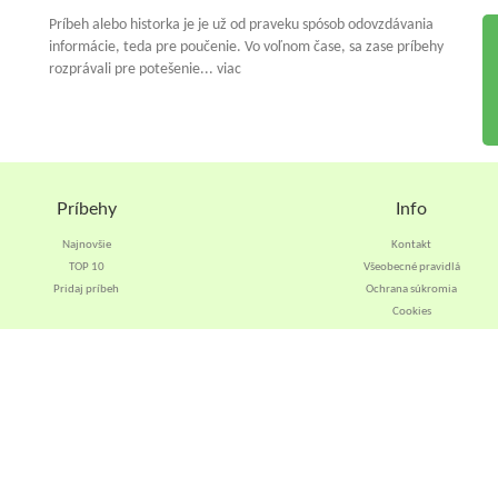
Príbeh alebo historka je je už od praveku spósob odovzdávania
informácie, teda pre poučenie. Vo voľnom čase, sa zase príbehy
rozprávali pre potešenie... viac
Príbehy
Info
Najnovšie
Kontakt
TOP 10
Všeobecné pravidlá
Pridaj príbeh
Ochrana súkromia
Cookies