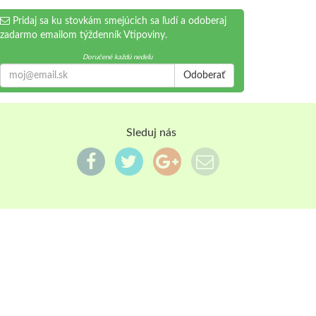
Pridaj sa ku stovkám smejúcich sa ľudí a odoberaj
zadarmo emailom týždenník Vtipoviny.
Doručené každú nedeľu
Odoberať
Sleduj nás