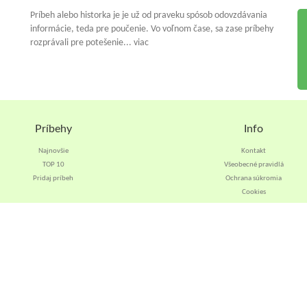
Príbeh alebo historka je je už od praveku spósob odovzdávania
informácie, teda pre poučenie. Vo voľnom čase, sa zase príbehy
rozprávali pre potešenie... viac
Príbehy
Info
Najnovšie
Kontakt
TOP 10
Všeobecné pravidlá
Pridaj príbeh
Ochrana súkromia
Cookies