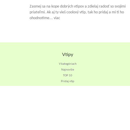
Zasmej sa na kope dobrých vtipov a zdielaj radosť so svojimi
priateľmi. Ak aj ty vieš coolový vtip, tak ho pridaj a mi ti ho
ohodnotíme... viac
Vtipy
V kategóriach
Najnovšie
TOP 10
Pridaj vtip