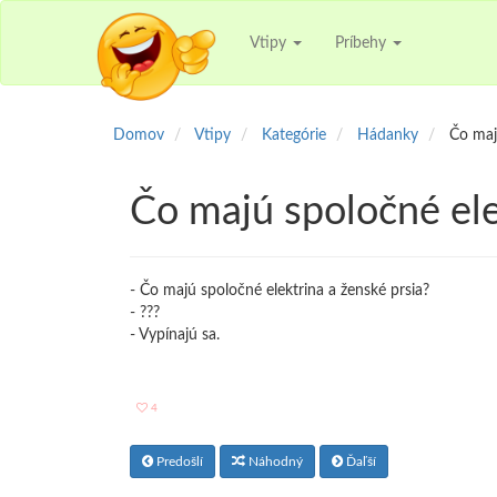
Vtipy
Príbehy
Domov
Vtipy
Kategórie
Hádanky
Čo maj
Čo majú spoločné ele
- Čo majú spoločné elektrina a ženské prsia?
- ???
- Vypínajú sa.
4
Predošlí
Náhodný
Ďaľší