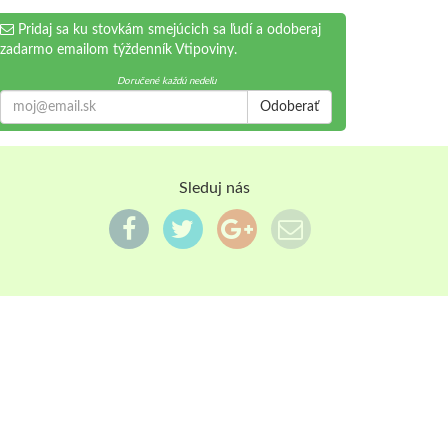
Pridaj sa ku stovkám smejúcich sa ľudí a odoberaj
zadarmo emailom týždenník Vtipoviny.
Doručené každú nedeľu
Odoberať
Sleduj nás