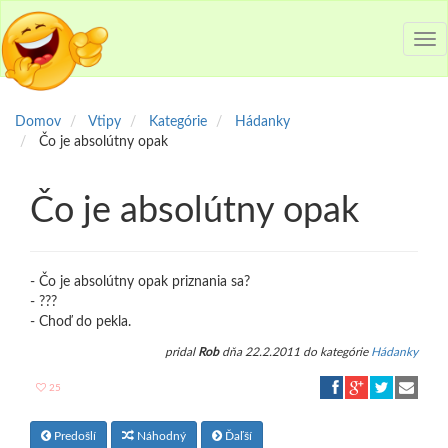
Tog
nav
Domov
Vtipy
Kategórie
Hádanky
Čo je absolútny opak
Čo je absolútny opak
- Čo je absolútny opak priznania sa?
- ???
- Choď do pekla.
pridal
Rob
dňa 22.2.2011 do kategórie
Hádanky
25
Predošlí
Náhodný
Ďaľší