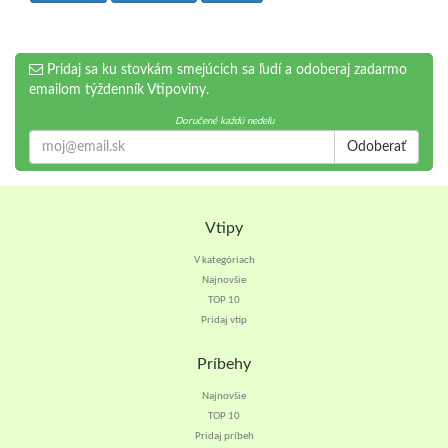
Pridaj sa ku stovkám smejúcich sa ľudí a odoberaj zadarmo
emailom týždenník Vtipoviny.
Doručené každú nedeľu
Odoberať
Vtipy
V kategóriach
Najnovšie
TOP 10
Pridaj vtip
Príbehy
Najnovšie
TOP 10
Pridaj príbeh