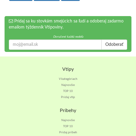
Pridaj sa ku stovkám smejúcich sa ľudí a odoberaj zadarmo
emailom týždenník Vtipoviny.
Doručené každú nedeľu
Odoberať
Vtipy
V kategóriach
Najnovšie
TOP 10
Pridaj vtip
Príbehy
Najnovšie
TOP 10
Pridaj príbeh