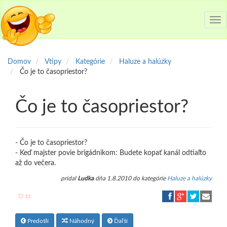
Tog
nav
Domov
Vtipy
Kategórie
Haluze a halúzky
Čo je to časopriestor?
Čo je to časopriestor?
- Čo je to časopriestor?
- Keď majster povie brigádnikom: Budete kopať kanál odtiaľto
až do večera.
pridal
Ludka
dňa 1.8.2010 do kategórie
Haluze a halúzky
12
Predošlí
Náhodný
Ďaľší