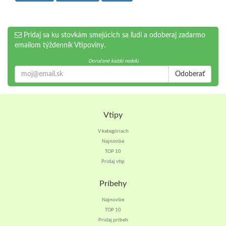
Pridaj sa ku stovkám smejúcich sa ľudí a odoberaj zadarmo
emailom týždenník Vtipoviny.
Doručené každú nedeľu
Odoberať
Vtipy
V kategóriach
Najnovšie
TOP 10
Pridaj vtip
Príbehy
Najnovšie
TOP 10
Pridaj príbeh