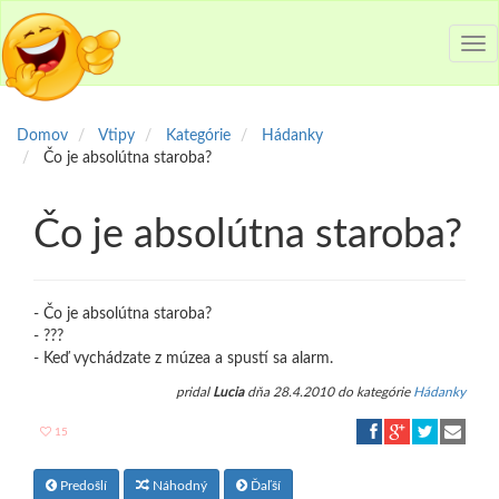
Tog
nav
Domov
Vtipy
Kategórie
Hádanky
Čo je absolútna staroba?
Čo je absolútna staroba?
- Čo je absolútna staroba?
- ???
- Keď vychádzate z múzea a spustí sa alarm.
pridal
Lucia
dňa 28.4.2010 do kategórie
Hádanky
15
Predošlí
Náhodný
Ďaľší