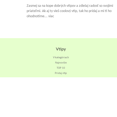
Zasmej sa na kope dobrých vtipov a zdielaj radosť so svojimi
priateľmi. Ak aj ty vieš coolový vtip, tak ho pridaj a mi ti ho
ohodnotíme... viac
Vtipy
V kategóriach
Najnovšie
TOP 10
Pridaj vtip