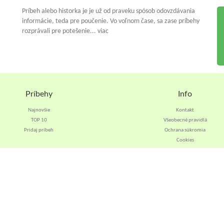
Príbeh alebo historka je je už od praveku spósob odovzdávania
informácie, teda pre poučenie. Vo voľnom čase, sa zase príbehy
rozprávali pre potešenie... viac
Príbehy
Info
Najnovšie
Kontakt
TOP 10
Všeobecné pravidlá
Pridaj príbeh
Ochrana súkromia
Cookies