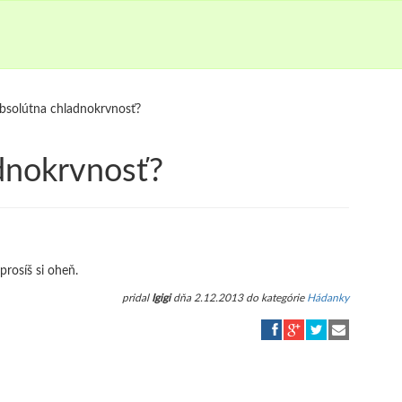
absolútna chladnokrvnosť?
dnokrvnosť?
prosíš si oheň.
pridal
Igigi
dňa 2.12.2013 do kategórie
Hádanky