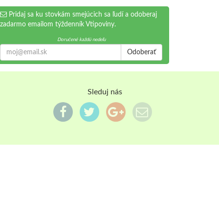
Pridaj sa ku stovkám smejúcich sa ľudí a odoberaj
zadarmo emailom týždenník Vtipoviny.
Doručené každú nedeľu
Odoberať
Sleduj nás