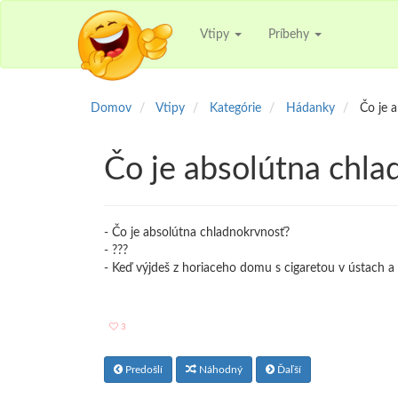
Vtipy
Príbehy
Domov
Vtipy
Kategórie
Hádanky
Čo je 
Čo je absolútna chla
- Čo je absolútna chladnokrvnosť?
- ???
- Keď výjdeš z horiaceho domu s cigaretou v ústach a 
3
Predošlí
Náhodný
Ďaľší