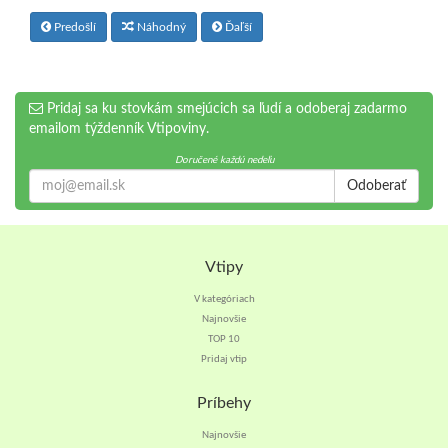
Predošlí
Náhodný
Ďaľší
Pridaj sa ku stovkám smejúcich sa ľudí a odoberaj zadarmo
emailom týždenník Vtipoviny.
Doručené každú nedeľu
Odoberať
Vtipy
V kategóriach
Najnovšie
TOP 10
Pridaj vtip
Príbehy
Najnovšie