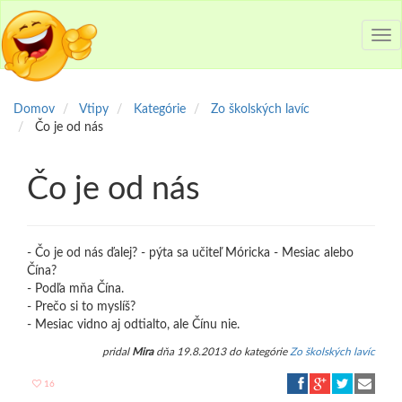
Tog
nav
Domov
Vtipy
Kategórie
Zo školských lavíc
Čo je od nás
Čo je od nás
- Čo je od nás ďalej? - pýta sa učiteľ Móricka - Mesiac alebo
Čína?
- Podľa mňa Čína.
- Prečo si to myslíš?
- Mesiac vidno aj odtialto, ale Čínu nie.
pridal
Mira
dňa 19.8.2013 do kategórie
Zo školských lavíc
16