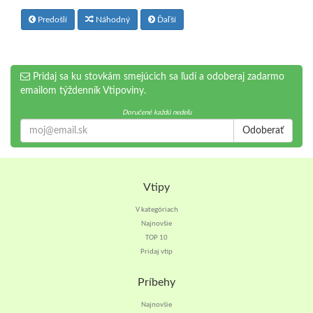
Predošlí
Náhodný
Ďaľší
Pridaj sa ku stovkám smejúcich sa ľudí a odoberaj zadarmo
emailom týždenník Vtipoviny.
Doručené každú nedeľu
Odoberať
Vtipy
V kategóriach
Najnovšie
TOP 10
Pridaj vtip
Príbehy
Najnovšie