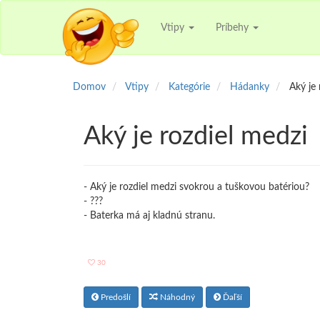
Vtipy
Príbehy
Domov
Vtipy
Kategórie
Hádanky
Aký je 
Aký je rozdiel medzi
- Aký je rozdiel medzi svokrou a tuškovou batériou?
- ???
- Baterka má aj kladnú stranu.
30
Predošlí
Náhodný
Ďaľší