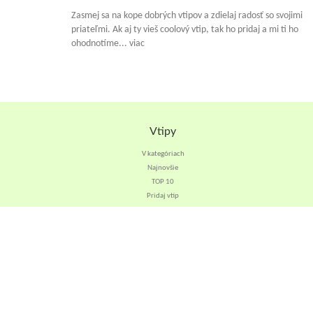
Zasmej sa na kope dobrých vtipov a zdielaj radosť so svojimi
priateľmi. Ak aj ty vieš coolový vtip, tak ho pridaj a mi ti ho
ohodnotíme... viac
Vtipy
V kategóriach
Najnovšie
TOP 10
Pridaj vtip