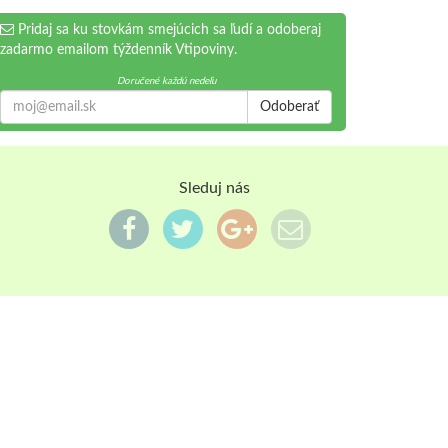
Pridaj sa ku stovkám smejúcich sa ľudí a odoberaj
zadarmo emailom týždenník Vtipoviny.
Doručené každú nedeľu
Odoberať
Sleduj nás