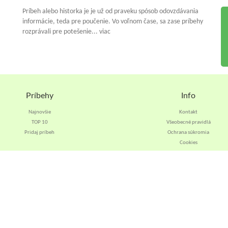
Príbeh alebo historka je je už od praveku spósob odovzdávania
informácie, teda pre poučenie. Vo voľnom čase, sa zase príbehy
rozprávali pre potešenie... viac
Príbehy
Info
Najnovšie
Kontakt
TOP 10
Všeobecné pravidlá
Pridaj príbeh
Ochrana súkromia
Cookies