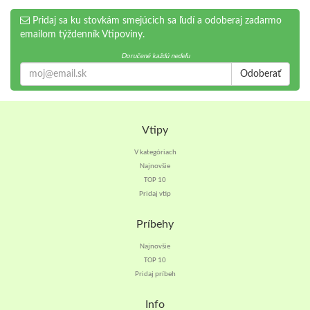
Pridaj sa ku stovkám smejúcich sa ľudí a odoberaj zadarmo
emailom týždenník Vtipoviny.
Doručené každú nedeľu
Odoberať
Vtipy
V kategóriach
Najnovšie
TOP 10
Pridaj vtip
Príbehy
Najnovšie
TOP 10
Pridaj príbeh
Info