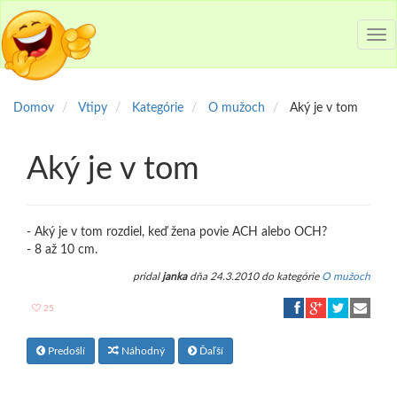
Tog
nav
Domov
Vtipy
Kategórie
O mužoch
Aký je v tom
Aký je v tom
- Aký je v tom rozdiel, keď žena povie ACH alebo OCH?
- 8 až 10 cm.
pridal
janka
dňa 24.3.2010 do kategórie
O mužoch
25
Predošlí
Náhodný
Ďaľší