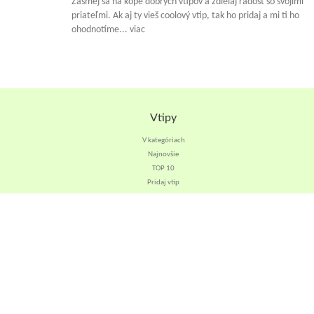
Zasmej sa na kope dobrých vtipov a zdielaj radosť so svojimi
priateľmi. Ak aj ty vieš coolový vtip, tak ho pridaj a mi ti ho
ohodnotíme... viac
Vtipy
V kategóriach
Najnovšie
TOP 10
Pridaj vtip