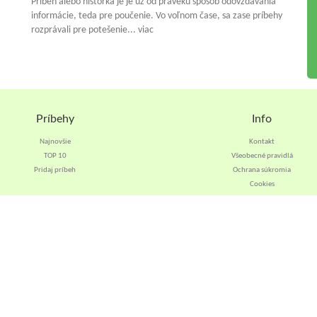
Príbeh alebo historka je je už od praveku spósob odovzdávania
informácie, teda pre poučenie. Vo voľnom čase, sa zase príbehy
rozprávali pre potešenie... viac
Príbehy
Info
Najnovšie
Kontakt
TOP 10
Všeobecné pravidlá
Pridaj príbeh
Ochrana súkromia
Cookies