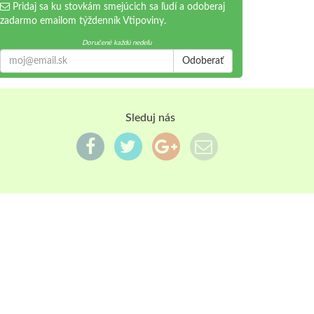
Pridaj sa ku stovkám smejúcich sa ľudí a odoberaj
zadarmo emailom týždenník Vtipoviny.
Doručené každú nedeľu
Odoberať
Sleduj nás