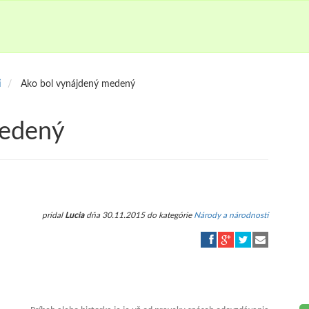
i
Ako bol vynájdený medený
medený
pridal
Lucia
dňa 30.11.2015 do kategórie
Národy a národnosti