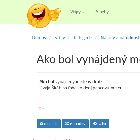
Vtipy
Príbehy
Domov
Vtipy
Kategórie
Národy a národnost
Ako bol vynájdený 
- Ako bol vynájdený medený drôt?
- Dvaja Škóti sa ťahali o dvoj pencovú mincu.
7
Predošlí
Náhodný
Ďaľší