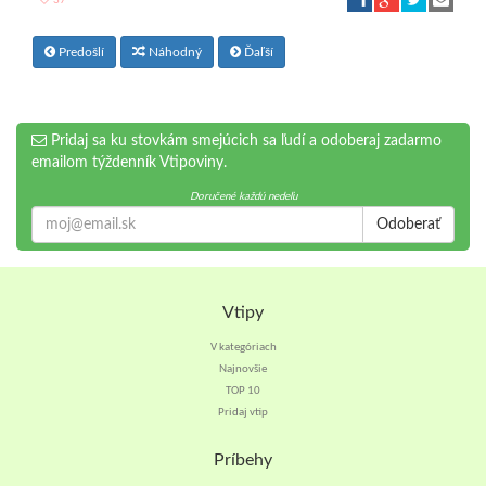
37
Predošlí
Náhodný
Ďaľší
Pridaj sa ku stovkám smejúcich sa ľudí a odoberaj zadarmo
emailom týždenník Vtipoviny.
Doručené každú nedeľu
Odoberať
Vtipy
V kategóriach
Najnovšie
TOP 10
Pridaj vtip
Príbehy