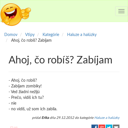
Tog
nav
Domov
Vtipy
Kategórie
Haluze a halúzky
Ahoj, čo robíš? Zabíjam
Ahoj, čo robíš? Zabíjam
- Ahoj, čo robíš?
- Zabíjam zombiky!
- Ved žiadni nežijú
- Prečo, vidíš ich tu?
- nie
- no vidíš, už som ich zabila.
pridal
Erika
dňa 29.12.2012 do kategórie
Haluze a halúzky