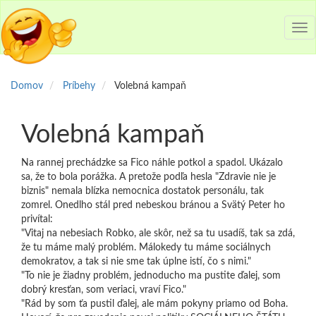
Tog
nav
Domov
Príbehy
Volebná kampaň
Volebná kampaň
Na rannej prechádzke sa Fico náhle potkol a spadol. Ukázalo
sa, že to bola porážka. A pretože podľa hesla "Zdravie nie je
biznis" nemala blízka nemocnica dostatok personálu, tak
zomrel. Onedlho stál pred nebeskou bránou a Svätý Peter ho
privítal:
"Vitaj na nebesiach Robko, ale skôr, než sa tu usadíš, tak sa zdá,
že tu máme malý problém. Málokedy tu máme sociálnych
demokratov, a tak si nie sme tak úplne istí, čo s nimi."
"To nie je žiadny problém, jednoducho ma pustite ďalej, som
dobrý kresťan, som veriaci, vraví Fico."
"Rád by som ťa pustil ďalej, ale mám pokyny priamo od Boha.