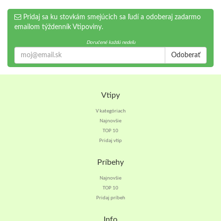
Pridaj sa ku stovkám smejúcich sa ľudí a odoberaj zadarmo
emailom týždenník Vtipoviny.
Doručené každú nedeľu
Odoberať
Vtipy
V kategóriach
Najnovšie
TOP 10
Pridaj vtip
Príbehy
Najnovšie
TOP 10
Pridaj príbeh
Info