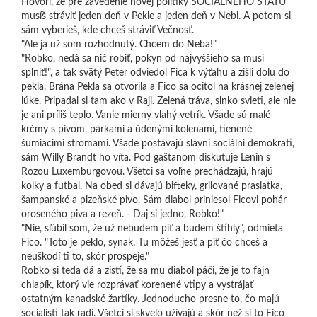
Hovorí, že pre zavedenie novej politiky SOCIÁLNEHO ŠTÁTU
musíš stráviť jeden deň v Pekle a jeden deň v Nebi. A potom si
sám vyberieš, kde chceš stráviť Večnosť.
"Ale ja už som rozhodnutý. Chcem do Neba!"
"Robko, nedá sa nič robiť, pokyn od najvyššieho sa musí
splniť!", a tak svätý Peter odviedol Fica k výťahu a zišli dolu do
pekla. Brána Pekla sa otvorila a Fico sa ocitol na krásnej zelenej
lúke. Pripadal si tam ako v Raji. Zelená tráva, slnko svieti, ale nie
je ani príliš teplo. Vanie mierny vlahý vetrík. Všade sú malé
krčmy s pivom, párkami a údenými kolenami, tienené
šumiacimi stromami. Všade postávajú slávni sociálni demokrati,
sám Willy Brandt ho víta. Pod gaštanom diskutuje Lenin s
Rozou Luxemburgovou. Všetci sa voľne prechádzajú, hrajú
kolky a futbal. Na obed si dávajú bifteky, grilované prasiatka,
šampanské a plzeňské pivo. Sám diabol priniesol Ficovi pohár
oroseného piva a rezeň. - Daj si jedno, Robko!"
"Nie, sľúbil som, že už nebudem piť a budem štíhly", odmieta
Fico. "Toto je peklo, synak. Tu môžeš jesť a piť čo chceš a
neuškodí ti to, skôr prospeje."
Robko si teda dá a zistí, že sa mu diabol páči, že je to fajn
chlapík, ktorý vie rozprávať korenené vtipy a vystrájať
ostatným kanadské žartíky. Jednoducho presne to, čo majú
socialisti tak radi. Všetci si skvelo užívajú a skôr než si to Fico