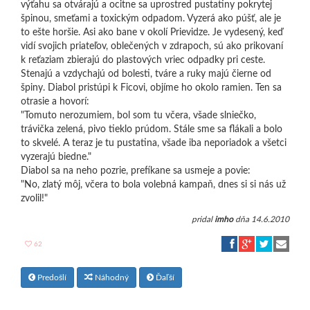
výťahu sa otvárajú a ocitne sa uprostred pustatiny pokrytej
špinou, smeťami a toxickým odpadom. Vyzerá ako púšť, ale je
to ešte horšie. Asi ako bane v okolí Prievidze. Je vydesený, keď
vidí svojich priateľov, oblečených v zdrapoch, sú ako prikovaní
k reťaziam zbierajú do plastových vriec odpadky pri ceste.
Stenajú a vzdychajú od bolesti, tváre a ruky majú čierne od
špiny. Diabol pristúpi k Ficovi, objíme ho okolo ramien. Ten sa
otrasie a hovorí:
"Tomuto nerozumiem, bol som tu včera, všade slniečko,
trávička zelená, pivo tieklo prúdom. Stále sme sa flákali a bolo
to skvelé. A teraz je tu pustatina, všade iba neporiadok a všetci
vyzerajú biedne."
Diabol sa na neho pozrie, prefíkane sa usmeje a povie:
"No, zlatý môj, včera to bola volebná kampaň, dnes si si nás už
zvolil!"
pridal
imho
dňa 14.6.2010
62
Predošlí
Náhodný
Ďaľší