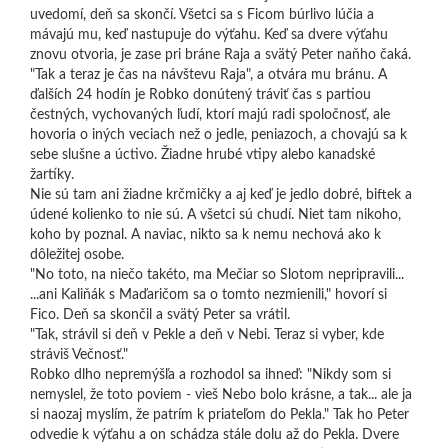
uvedomí, deň sa skončí. Všetci sa s Ficom búrlivo lúčia a
mávajú mu, keď nastupuje do výťahu. Keď sa dvere výťahu
znovu otvoria, je zase pri bráne Raja a svätý Peter naňho čaká.
"Tak a teraz je čas na návštevu Raja", a otvára mu bránu. A
ďalších 24 hodín je Robko donútený tráviť čas s partiou
čestných, vychovaných ľudí, ktorí majú radi spoločnosť, ale
hovoria o iných veciach než o jedle, peniazoch, a chovajú sa k
sebe slušne a úctivo. Žiadne hrubé vtipy alebo kanadské
žartíky.
Nie sú tam ani žiadne krčmičky a aj keď je jedlo dobré, biftek a
údené kolienko to nie sú. A všetci sú chudí. Niet tam nikoho,
koho by poznal. A naviac, nikto sa k nemu nechová ako k
dôležitej osobe.
"No toto, na niečo takéto, ma Mečiar so Slotom nepripravili...
...ani Kaliňák s Maďaričom sa o tomto nezmienili," hovorí si
Fico. Deň sa skončil a svätý Peter sa vrátil.
"Tak, strávil si deň v Pekle a deň v Nebi. Teraz si vyber, kde
stráviš Večnosť."
Robko dlho nepremýšľa a rozhodol sa ihneď: "Nikdy som si
nemyslel, že toto poviem - vieš Nebo bolo krásne, a tak... ale ja
si naozaj myslím, že patrím k priateľom do Pekla." Tak ho Peter
odvedie k výťahu a on schádza stále dolu až do Pekla. Dvere