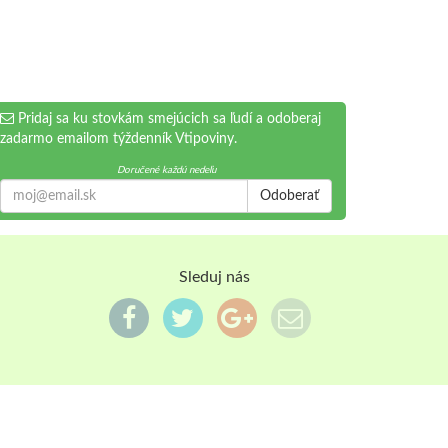
Pridaj sa ku stovkám smejúcich sa ľudí a odoberaj
zadarmo emailom týždenník Vtipoviny.
Doručené každú nedeľu
Odoberať
Sleduj nás