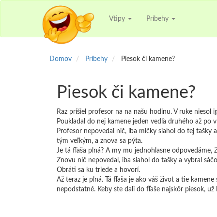
Vtipy
Príbehy
Domov
Príbehy
Piesok či kamene?
Piesok či kamene?
Raz prišiel profesor na na našu hodinu. V ruke niesol ig
Poukladal do nej kamene jeden vedľa druhého až po vrch
Profesor nepovedal nič, iba mlčky siahol do tej tašky
tým veľkým, a znova sa pýta.
Je tá fľaša plná? A my mu jednohlasne odpovedáme, že
Znovu nič nepovedal, iba siahol do tašky a vybral sáčok
Obráti sa ku triede a hovorí.
Až teraz je plná. Tá fľaša je ako váš život a tie kamene
nepodstatné. Keby ste dali do fľaše najskôr piesok, už