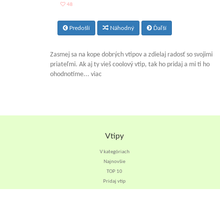
48
Predošlí
Náhodný
Ďaľší
Zasmej sa na kope dobrých vtipov a zdielaj radosť so svojimi
priateľmi. Ak aj ty vieš coolový vtip, tak ho pridaj a mi ti ho
ohodnotíme... viac
Vtipy
V kategóriach
Najnovšie
TOP 10
Pridaj vtip