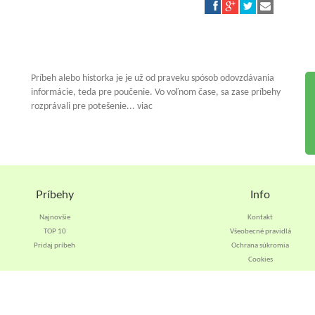
Príbeh alebo historka je je už od praveku spósob odovzdávania
informácie, teda pre poučenie. Vo voľnom čase, sa zase príbehy
rozprávali pre potešenie... viac
Príbehy
Info
Najnovšie
Kontakt
TOP 10
Všeobecné pravidlá
Pridaj príbeh
Ochrana súkromia
Cookies