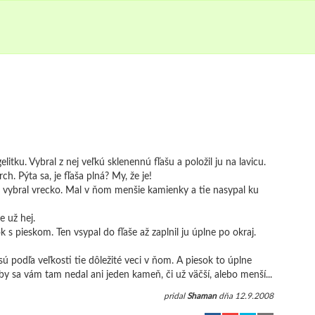
elitku. Vybral z nej veľkú sklenennú fľašu a položil ju na lavicu.
. Pýta sa, je fľaša plná? My, že je!
 a vybral vrecko. Mal v ňom menšie kamienky a tie nasypal ku
 už hej.
 s pieskom. Ten vsypal do fľaše až zaplnil ju úplne po okraj.
 sú podľa veľkosti tie dôležité veci v ňom. A piesok to úplne
 by sa vám tam nedal ani jeden kameň, či už väčší, alebo menší...
pridal
Shaman
dňa 12.9.2008