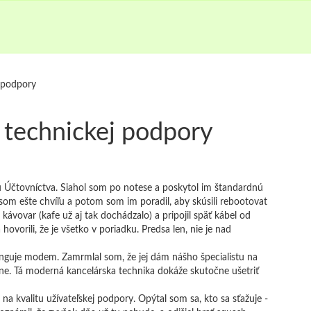
 podpory
technickej podpory
eru Účtovníctva. Siahol som po notese a poskytol im štandardnú
som ešte chvíľu a potom som im poradil, aby skúsili rebootovat
ávovar (kafe už aj tak dochádzalo) a pripojil späť kábel od
hovorili, že je všetko v poriadku. Predsa len, nie je nad
funguje modem. Zamrmlal som, že jej dám nášho špecialistu na
ľne. Tá moderná kancelárska technika dokáže skutočne ušetriť
 na kvalitu užívateľskej podpory. Opýtal som sa, kto sa sťažuje -