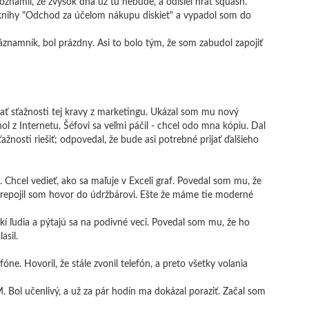
oznámil, že zvyšok dňa už tu nebude, a odišiel hrať squash.
knihy "Odchod za účelom nákupu diskiet" a vypadol som do
záznamník, bol prázdny. Asi to bolo tým, že som zabudol zapojiť
rať sťažnosti tej kravy z marketingu. Ukázal som mu nový
l z Internetu. Šéfovi sa veľmi páčil - chcel odo mna kópiu. Dal
žnosti riešiť; odpovedal, že bude asi potrebné prijať ďalšieho
Chcel vedieť, ako sa maľuje v Exceli graf. Povedal som mu, že
repojil som hovor do údržbárovi. Ešte že máme tie moderné
jakí ľudia a pýtajú sa na podivné veci. Povedal som mu, že ho
asil.
óne. Hovoril, že stále zvonil telefón, a preto všetky volania
 Bol učenlivý, a už za pár hodín ma dokázal poraziť. Začal som