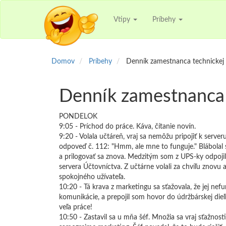
Vtipy
Príbehy
Domov
Príbehy
Denník zamestnanca technickej
Denník zamestnanca 
PONDELOK
9:05 - Príchod do práce. Káva, čítanie novín.
9:20 - Volala učtáreň, vraj sa nemôžu pripojiť k serv
odpoveď č. 112: "Hmm, ale mne to funguje." Blábolal 
a prilogovať sa znova. Medzitým som z UPS-ky odpojil k
servera Účtovníctva. Z učtárne volali za chvíľu znovu a 
spokojného užívateľa.
10:20 - Tá krava z marketingu sa sťažovala, že jej ne
komunikácie, a prepojil som hovor do údržbárskej die
veľa práce!
10:50 - Zastavil sa u mňa šéf. Množia sa vraj sťažnosti