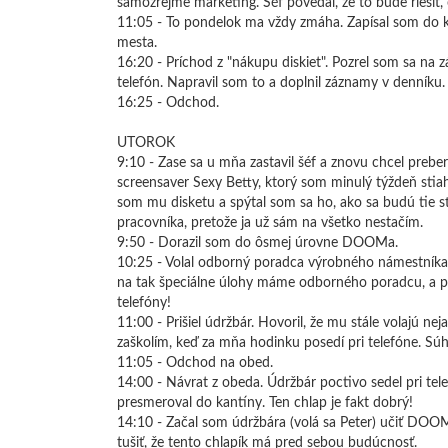
samozrejme marketing. Šéf povedal, že to bude riešiť, 
11:05 - To pondelok ma vždy zmáha. Zapísal som do 
mesta.
16:20 - Príchod z "nákupu diskiet". Pozrel som sa na 
telefón. Napravil som to a doplnil záznamy v denníku.
16:25 - Odchod.
UTOROK
9:10 - Zase sa u mňa zastavil šéf a znovu chcel prebe
screensaver Sexy Betty, ktorý som minulý týždeň stiaho
som mu disketu a spýtal som sa ho, ako sa budú tie sťa
pracovníka, pretože ja už sám na všetko nestačím.
9:50 - Dorazil som do ôsmej úrovne DOOMa.
10:25 - Volal odborný poradca výrobného námestníka. 
na tak špeciálne úlohy máme odborného poradcu, a p
telefóny!
11:00 - Prišiel údržbár. Hovoril, že mu stále volajú ne
zaškolím, keď za mňa hodinku posedí pri telefóne. Súhl
11:05 - Odchod na obed.
14:00 - Návrat z obeda. Údržbár poctivo sedel pri telef
presmeroval do kantíny. Ten chlap je fakt dobrý!
14:10 - Začal som údržbára (volá sa Peter) učiť DOOM.
tušiť, že tento chlapík má pred sebou budúcnosť.