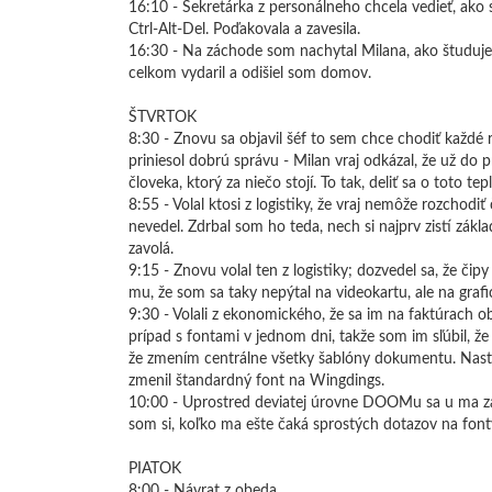
16:10 - Sekretárka z personálneho chcela vedieť, ako 
Ctrl-Alt-Del. Poďakovala a zavesila.
16:30 - Na záchode som nachytal Milana, ako študuje 
celkom vydaril a odišiel som domov.
ŠTVRTOK
8:30 - Znovu sa objavil šéf to sem chce chodiť každé r
priniesol dobrú správu - Milan vraj odkázal, že už do 
človeka, ktorý za niečo stojí. To tak, deliť sa o toto t
8:55 - Volal ktosi z logistiky, že vraj nemôže rozchodi
nevedel. Zdrbal som ho teda, nech si najprv zistí zá
zavolá.
9:15 - Znovu volal ten z logistiky; dozvedel sa, že č
mu, že som sa taky nepýtal na videokartu, ale na grafick
9:30 - Volali z ekonomického, že sa im na faktúrach 
prípad s fontami v jednom dni, takže som im sľúbil, ž
že zmením centrálne všetky šablóny dokumentu. Nasta
zmenil štandardný font na Wingdings.
10:00 - Uprostred deviatej úrovne DOOMu sa u ma zasta
som si, koľko ma ešte čaká sprostých dotazov na fonty,
PIATOK
8:00 - Návrat z obeda.