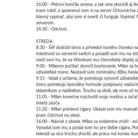
16:00 - Petrovi končila smena, a tak sme skončili aj
mam robiť, a spomenul som si na server Účtovníctva zo
hlavný vypínač, aby som si overil, či funguje. Vypína
serverom.
16:30 - Odchod.
STREDA
8:30 - Šéf dodržal slovo a priviedol nového človeka 
miestnosť so servermi switch a posadil som mu na stôl p
uistil som ho, že na Windows mu čiernobiely displej úp
9:00 - Milanov počítač skončil bootovanie. Milan sa hne
užívateľské meno. Nastavil som minimálnu dĺžku hesla 
9:15 - Volali z učtárne, že potrebujú vytvoriť užívat
tomu potrebujú špeciálny formulár podpísaný vedúcim
skladníkom a riaditeľom. Trochu sa divili, ale mne už t
11:05 - Milan konečne rozchodil svoju mašinu a začal 
mladý zaúča.
11:20 - Milan priniesol cigary. Ukázal som mu manuál 
praxi. Odchod na obed.
16:00 - Návrat z obeda. Milan sa evidentne zrútil - as
Vynadal som mu a poslal som ho pre ďalšie cigára. Po
televízii sa síce trochu zhoršil, ale práca má koniec k