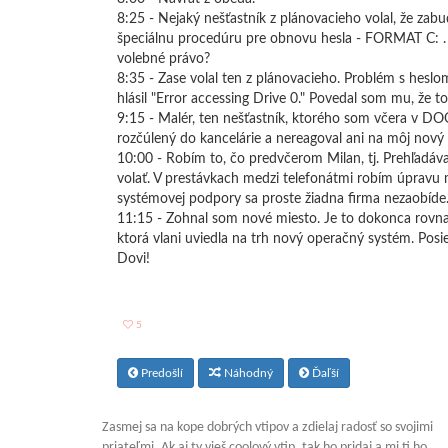
8:25 - Nejaký nešťastník z plánovacieho volal, že zabu
špeciálnu procedúru pre obnovu hesla - FORMAT C: . N
volebné právo?
8:35 - Zase volal ten z plánovacieho. Problém s heslom
hlásil "Error accessing Drive 0." Povedal som mu, že 
9:15 - Malér, ten nešťastník, ktorého som včera v DO
rozčúlený do kancelárie a nereagoval ani na môj nov
10:00 - Robím to, čo predvčerom Milan, tj. Prehľadá
volať. V prestávkach medzi telefonátmi robím úpravu
systémovej podpory sa proste žiadna firma nezaobíde
11:15 - Zohnal som nové miesto. Je to dokonca rovnak
ktorá vlani uviedla na trh nový operačný systém. Posi
Dovi!
5
Predošlí
Náhodný
Ďaľší
Zasmej sa na kope dobrých vtipov a zdielaj radosť so svojimi
priateľmi. Ak aj ty vieš coolový vtip, tak ho pridaj a mi ti ho