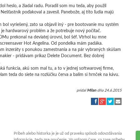
dol heslo, a žiadal radu. Poradil som mu teda, aby použil
ešťastník poďakoval a zavesil. Panebože, aj títo ľudia majú
 bol vyriešený, zato sa objavil iný - pre bootovanie mu systém
to je hardwarový problém a že potrebuje nový počítač.
OMu prekonal na deviatej úrovni, bol šéf. Vtrhol ku mne
ý screensaver Hot Angelina. Od pondelka mám padáka.
vam inzeráty s ponukou zamestnania a na pár vybraných skúšam
 makier - pridávam príkaz Delete Document. Bez dobrej
.
á funkcia, akú som mal tu, a to v jednej softwarovej firme,
elam teda do siete na rozlúčku červa a balím si hrnček na kávu.
pridal
Milan
dňa 24.6.2015
Príbeh alebo historka je je už od praveku spósob odovzdávania
informácie, teda pre poučenie. Vo voľnom čase, sa zase príbehy