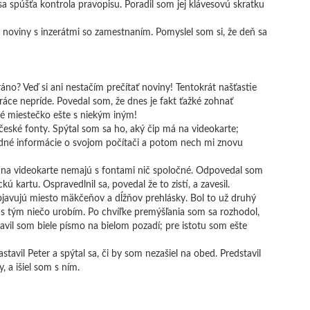
sa spúšťa kontrola pravopisu. Poradil som jej klávesovú skratku
noviny s inzerátmi so zamestnaním. Pomyslel som si, že deň sa
áno? Veď si ani nestačím prečítať noviny! Tentokrát našťastie
práce nepríde. Povedal som, že dnes je fakt ťažké zohnať
eplé miestečko ešte s niekým iným!
ť české fonty. Spýtal som sa ho, aký čip má na videokarte;
kladné informácie o svojom počítači a potom nech mi znovu
ipy na videokarte nemajú s fontami nič spoločné. Odpovedal som
ú kartu. Ospravedlnil sa, povedal že to zistí, a zavesil.
objavujú miesto mäkčeňov a dĺžňov prehlásky. Bol to už druhý
e s tým niečo urobím. Po chvíľke premýšľania som sa rozhodol,
vil som biele písmo na bielom pozadí; pre istotu som ešte
vil Peter a spýtal sa, či by som nezašiel na obed. Predstavil
 a išiel som s ním.