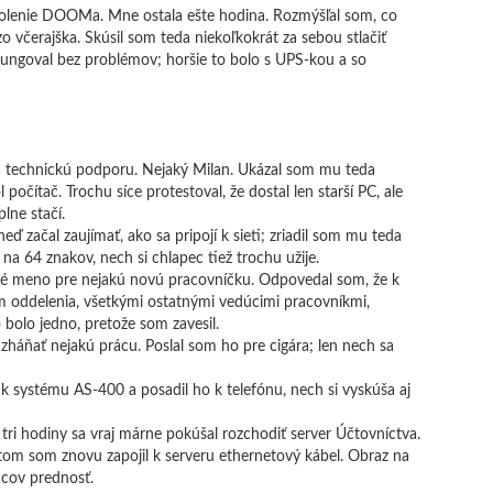
 školenie DOOMa. Mne ostala ešte hodina. Rozmýšľal som, co
 včerajška. Skúsil som teda niekoľkokrát za sebou stlačiť
č fungoval bez problémov; horšie to bolo s UPS-kou a so
na technickú podporu. Nejaký Milan. Ukázal som mu teda
očítač. Trochu síce protestoval, že dostal len starší PC, ale
lne stačí.
ď začal zaujímať, ako sa pripojí k sieti; zriadil som mu teda
na 64 znakov, nech si chlapec tiež trochu užije.
eľské meno pre nejakú novú pracovníčku. Odpovedal som, že k
 oddelenia, všetkými ostatnými vedúcimi pracovníkmi,
o bolo jedno, pretože som zavesil.
zháňať nejakú prácu. Poslal som ho pre cigára; len nech sa
k systému AS-400 a posadil ho k telefónu, nech si vyskúša aj
i tri hodiny sa vraj márne pokúšal rozchodiť server Účtovníctva.
tom som znovu zapojil k serveru ethernetový kábel. Obraz na
oncov prednosť.