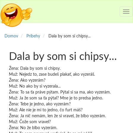
Tog
nav
Domov
Príbehy
Dala by som si chipsy...
Dala by som si chipsy...
Žena: Dala by som si chipsy.
Muž: Nejedz to, zase budeš plakať, ako vyzeráš.
Žena: Ako vyzerám?
Muž: No ako by si vyzerala...
Žena: To sa ťa práve pýtam. Pýtal si sa ma, ako vyzerám.
Muž: Ja že som sa ťa pýtal? Mne je to predsa jedno.
Žena: Tebe je jedno, ako vyzerám?
Muž: Ale nie je mi to jedno, čo furt máš?
Žena: Ja nič nemám, len že si vravel, že blbo vyzerám.
Muž: Čože som vravel?
Žena: No že blbo vyzerám.