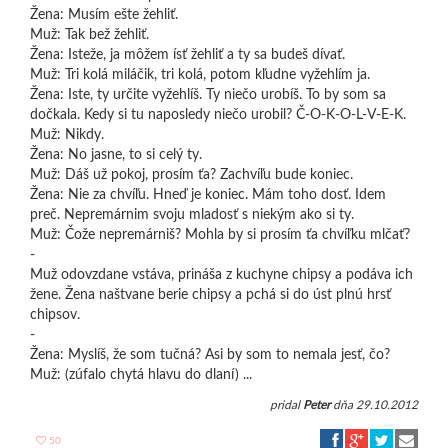
Žena: Musím ešte žehliť.
Muž: Tak bež žehliť.
Žena: Isteže, ja môžem ísť žehliť a ty sa budeš dívať.
Muž: Tri kolá miláčik, tri kolá, potom kľudne vyžehlím ja.
Žena: Iste, ty určite vyžehlíš. Ty niečo urobíš. To by som sa
dočkala. Kedy si tu naposledy niečo urobil? Č-O-K-O-L-V-E-K.
Muž: Nikdy.
Žena: No jasne, to si celý ty.
Muž: Dáš už pokoj, prosím ťa? Zachvíľu bude koniec.
Žena: Nie za chvíľu. Hneď je koniec. Mám toho dosť. Idem
preč. Nepremárnim svoju mladosť s niekým ako si ty.
Muž: Čože nepremárniš? Mohla by si prosím ťa chvíľku mlčať?
-
Muž odovzdane vstáva, prináša z kuchyne chipsy a podáva ich
žene. Žena naštvane berie chipsy a pchá si do úst plnú hrsť
chipsov.
-
Žena: Myslíš, že som tučná? Asi by som to nemala jesť, čo?
Muž: (zúfalo chytá hlavu do dlaní) ...
pridal
Peter
dňa 29.10.2012
50