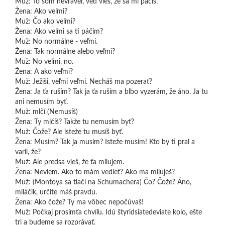
Muž: To som nevravel, veď vieš, že sa mi páčiš.
Žena: Ako veľmi?
Muž: Čo ako veľmi?
Žena: Ako veľmi sa ti páčim?
Muž: No normálne - veľmi.
Žena: Tak normálne alebo veľmi?
Muž: No veľmi, no.
Žena: A ako veľmi?
Muž: Ježiši, veľmi veľmi. Necháš ma pozerať?
Žena: Ja ťa ruším? Tak ja ťa ruším a blbo vyzerám, že áno. Ja tu
ani nemusím byť.
Muž: mlčí (Nemusíš)
Žena: Ty mlčíš? Takže tu nemusím byť?
Muž: Čože? Ale isteže tu musíš byť.
Žena: Musím? Tak ja musím? Isteže musím! Kto by ti pral a
varil, že?
Muž: Ale predsa vieš, že ťa milujem.
Žena: Neviem. Ako to mám vedieť? Ako ma miluješ?
Muž: (Montoya sa tlačí na Schumachera) Čo? Čože? Áno,
miláčik, určite máš pravdu.
Žena: Ako čože? Ty ma vôbec nepočúvaš!
Muž: Počkaj prosímťa chvíľu. Idú štyridsiatedeviate kolo, ešte
tri a budeme sa rozprávať.