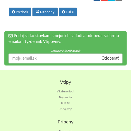
Predošlí
Náhodný
Ďaľší
Pridaj sa ku stovkám smejúcich sa ľudí a odoberaj zadarmo
emailom týždenník Vtipoviny.
Doručené každú nedeľu
Odoberať
Vtipy
V kategóriach
Najnovšie
TOP 10
Pridaj vtip
Príbehy