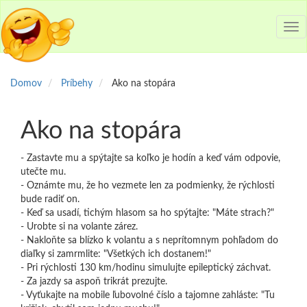
Tog
nav
Domov
Príbehy
Ako na stopára
Ako na stopára
- Zastavte mu a spýtajte sa koľko je hodín a keď vám odpovie,
utečte mu.
- Oznámte mu, že ho vezmete len za podmienky, že rýchlosti
bude radiť on.
- Keď sa usadí, tichým hlasom sa ho spýtajte: "Máte strach?"
- Urobte si na volante zárez.
- Nakloňte sa blízko k volantu a s neprítomnym pohľadom do
diaľky si zamrmlite: "Všetkých ich dostanem!"
- Pri rýchlosti 130 km/hodinu simulujte epileptický záchvat.
- Za jazdy sa aspoň trikrát prezujte.
- Vyťukajte na mobile ľubovolné číslo a tajomne zahláste: "Tu