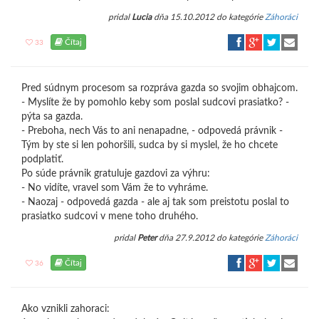
pridal
Lucia
dňa 15.10.2012 do kategórie
Záhoráci
Čítaj
33
Pred súdnym procesom sa rozpráva gazda so svojim obhajcom.
- Myslíte že by pomohlo keby som poslal sudcovi prasiatko? -
pýta sa gazda.
- Preboha, nech Vás to ani nenapadne, - odpovedá právnik -
Tým by ste si len pohoršili, sudca by si myslel, že ho chcete
podplatiť.
Po súde právnik gratuluje gazdovi za výhru:
- No vidíte, vravel som Vám že to vyhráme.
- Naozaj - odpovedá gazda - ale aj tak som preistotu poslal to
prasiatko sudcovi v mene toho druhého.
pridal
Peter
dňa 27.9.2012 do kategórie
Záhoráci
Čítaj
36
Ako vznikli zahoraci: