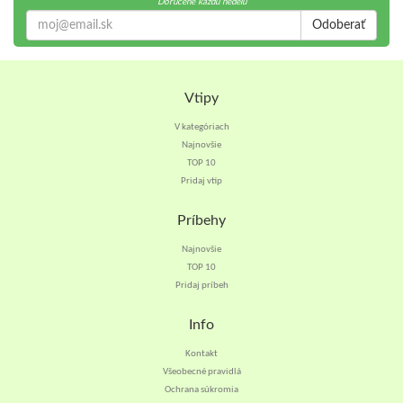
Doručené každú nedeľu
Odoberať
Vtipy
V kategóriach
Najnovšie
TOP 10
Pridaj vtip
Príbehy
Najnovšie
TOP 10
Pridaj príbeh
Info
Kontakt
Všeobecné pravidlá
Ochrana súkromia