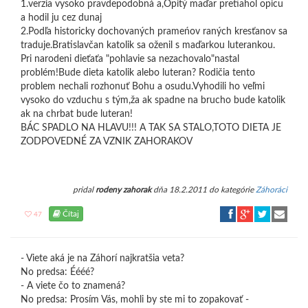
1.verzia vysoko pravdepodobná a,Opitý maďar pretiahol opicu
a hodil ju cez dunaj
2.Podľa historicky dochovaných prameńov raných kresťanov sa
traduje.Bratislavčan katolik sa oženil s maďarkou luterankou.
Pri narodeni dieťaťa "pohlavie sa nezachovalo"nastal
problém!Bude dieta katolik alebo luteran? Rodičia tento
problem nechali rozhonuť Bohu a osudu.Vyhodili ho veľmi
vysoko do vzduchu s tým,ža ak spadne na brucho bude katolik
ak na chrbat bude luteran!
BÁC SPADLO NA HLAVU!!! A TAK SA STALO,TOTO DIETA JE
ZODPOVEDNÉ ZA VZNIK ZAHORAKOV
pridal
rodeny zahorak
dňa 18.2.2011 do kategórie
Záhoráci
Čítaj
47
- Viete aká je na Záhorí najkratšia veta?
No predsa: Éééé?
- A viete čo to znamená?
No predsa: Prosím Vás, mohli by ste mi to zopakovať -