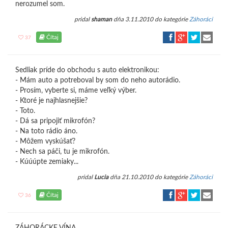
nerozumel som.
pridal
shaman
dňa 3.11.2010 do kategórie
Záhoráci
Čítaj
37
Sedliak príde do obchodu s auto elektronikou:
- Mám auto a potreboval by som do neho autorádio.
- Prosím, vyberte si, máme veľký výber.
- Ktoré je najhlasnejšie?
- Toto.
- Dá sa pripojiť mikrofón?
- Na toto rádio áno.
- Môžem vyskúšať?
- Nech sa páči, tu je mikrofón.
- Kúúúpte zemiaky...
pridal
Lucia
dňa 21.10.2010 do kategórie
Záhoráci
Čítaj
36