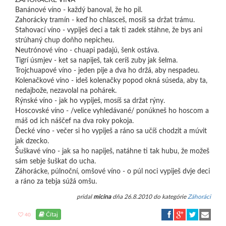
ZÁHORÁCKE VÍNA
Banánové víno - každý banoval, že ho pil.
Zahorácky tramín - keď ho chlasceš, mosíš sa držat trámu.
Stahovací víno - vypiješ deci a tak ti zadek stáhne, že bys ani
strúhaný chup doňho nepicheu.
Neutrónové víno - chuapi padajú, šenk ostáva.
Tigrí úsmjev - ket sa napiješ, tak ceríš zuby jak šelma.
Trojchuapové víno - jeden pije a dva ho držá, aby nespadeu.
Kolenačkové víno - ideš kolenačky popod okná súseda, aby ta,
nedajbože, nezavolal na pohárek.
Rýnské víno - jak ho vypiješ, mosíš sa držat rýny.
Hoscovské víno - /velice vyhledávané/ ponúkneš ho hoscom a
máš od ich náščef na dva roky pokoja.
Ďecké víno - večer si ho vypiješ a ráno sa učíš chodzit a múvit
jak dzecko.
Šuškavé víno - jak sa ho napiješ, natáhne ti tak hubu, že možeš
sám sebje šuškat do ucha.
Záhorácke, púlnoční, omšové víno - o púl noci vypiješ dvje deci
a ráno za tebja súžá omšu.
pridal
micina
dňa 26.8.2010 do kategórie
Záhoráci
Čítaj
40