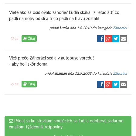
Viete ako sa osídlovalo záhorie? Ľudia skákali z lietadla:tí čo
padli na nohy odišli a tí čo padli na hlavu zostali!
pridal
Lucka
dňa 1.8.2010 do kategórie
Záhoráci
Čítaj
37
Vieš prečo Záhoráci sedia v autobuse vpredu?
- aby boli skôr doma.
pridal
shaman
dňa 12.9.2008 do kategórie
Záhoráci
Čítaj
57
Pridaj sa ku stovkám smejúcich sa ľudí a odoberaj zadarmo
emailom týždenník Vtipoviny.