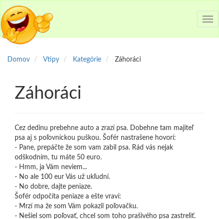
Tog
nav
Domov
Vtipy
Kategórie
Záhoráci
Záhoráci
Cez dedinu prebehne auto a zrazí psa. Dobehne tam majiteľ
psa aj s poľovníckou puškou. Šofér nastrašene hovorí:
- Pane, prepáčte že som vam zabil psa. Rád vás nejak
odškodním, tu máte 50 euro.
- Hmm, ja Vám neviem...
- No ale 100 eur Vás už ukľudní.
- No dobre, dajte peniaze.
Šofér odpočíta peniaze a ešte vraví:
- Mrzí ma že som Vám pokazil poľovačku.
- Nešiel som poľovať, chcel som toho prašivého psa zastreliť.