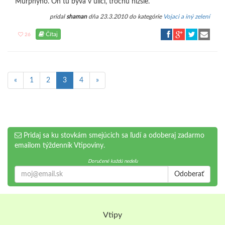
Murphyho. On tu býva v ulici, trochu nižsie.
pridal
shaman
dňa 23.3.2010 do kategórie
Vojaci a iný zelení
Čítaj
26
«
1
2
3
4
»
Pridaj sa ku stovkám smejúcich sa ľudí a odoberaj zadarmo
emailom týždenník Vtipoviny.
Doručené každú nedeľu
Odoberať
Vtipy