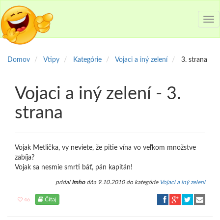
Tog
nav
Domov
Vtipy
Kategórie
Vojaci a iný zelení
3. strana
Vojaci a iný zelení - 3.
strana
Vojak Metlička, vy neviete, že pitie vína vo veľkom množstve
zabíja?
Vojak sa nesmie smrti báť, pán kapitán!
pridal
Imho
dňa 9.10.2010 do kategórie
Vojaci a iný zelení
Čítaj
46