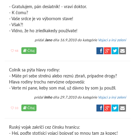
- Gratulujem, pán desiatnik! - vraví doktor.
- K čomu?
- Vaše srdce je vo výbornom stave!
- Však?!
- Vidno, že ho zriedkakedy používate!
pridal
Jano
dňa 16.9.2010 do kategórie
Vojaci a iný zelení
Čítaj
48
Colník sa pýta hlavy rodiny:
- Máte pri sebe strelnú alebo reznú zbraň, prípadne drogy?
Hlava rodiny trochu nervózne odpovedá:
- Verte mi pane, keby som mal, už dávno by som ju použil.
pridal
imho
dňa 29.7.2010 do kategórie
Vojaci a iný zelení
Čítaj
33
Ruský vojak zakričí cez čínsku hranicu:
- Hej, poďte stotisíci vojaci bojovať so mnou tam za kopec!