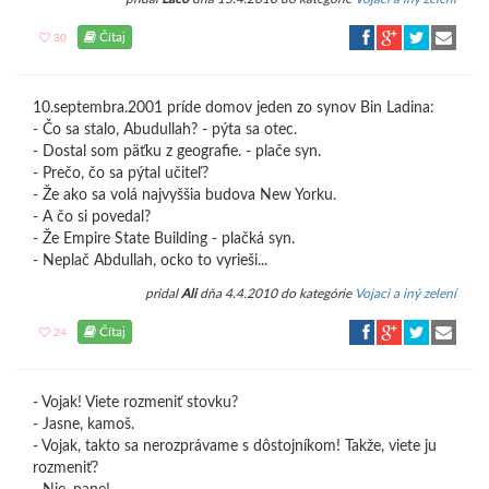
Čítaj
30
10.septembra.2001 príde domov jeden zo synov Bin Ladina:
- Čo sa stalo, Abudullah? - pýta sa otec.
- Dostal som päťku z geografie. - plače syn.
- Prečo, čo sa pýtal učiteľ?
- Že ako sa volá najvyššia budova New Yorku.
- A čo si povedal?
- Že Empire State Building - plačká syn.
- Neplač Abdullah, ocko to vyrieši...
pridal
Ali
dňa 4.4.2010 do kategórie
Vojaci a iný zelení
Čítaj
24
- Vojak! Viete rozmeniť stovku?
- Jasne, kamoš.
- Vojak, takto sa nerozprávame s dôstojníkom! Takže, viete ju
rozmeniť?