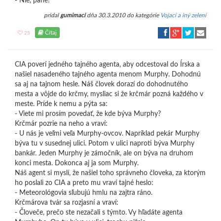
- Nie, pane!
pridal
gumimaci
dňa 30.3.2010 do kategórie
Vojaci a iný zelení
Čítaj
25
CIA poverí jedného tajného agenta, aby odcestoval do Írska a
našiel nasadeného tajného agenta menom Murphy. Dohodnú
sa aj na tajnom hesle. Náš človek dorazí do dohodnutého
mesta a vôjde do krčmy, mysliac si že krčmár pozná každého v
meste. Príde k nemu a pýta sa:
- Viete mi prosím povedať, že kde býva Murphy?
Krčmár pozrie na neho a vraví:
- U nás je veľmi veľa Murphy-ovcov. Napríklad pekár Murphy
býva tu v susednej ulici. Potom v ulici naproti býva Murphy
bankár. Jeden Murphy je zámočník, ale on býva na druhom
konci mesta. Dokonca aj ja som Murphy.
Náš agent si myslí, že našiel toho správneho človeka, za ktorým
ho poslali zo CIA a preto mu vraví tajné heslo:
- Meteorológovia sľubujú hmlu na zajtra ráno.
Krčmárova tvár sa rozjasní a vraví:
- Človeče, prečo ste nezačali s týmto. Vy hľadáte agenta