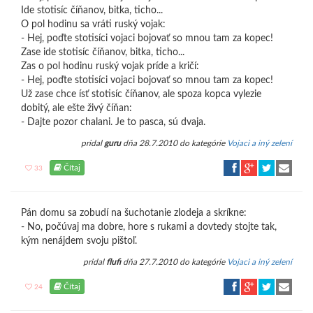
Ide stotisíc číňanov, bitka, ticho...
O pol hodinu sa vráti ruský vojak:
- Hej, poďte stotisíci vojaci bojovať so mnou tam za kopec!
Zase ide stotisíc číňanov, bitka, ticho...
Zas o pol hodinu ruský vojak príde a kričí:
- Hej, poďte stotisíci vojaci bojovať so mnou tam za kopec!
Už zase chce ísť stotisíc číňanov, ale spoza kopca vylezie
dobitý, ale ešte živý číňan:
- Dajte pozor chalani. Je to pasca, sú dvaja.
pridal
guru
dňa 28.7.2010 do kategórie
Vojaci a iný zelení
Čítaj
33
Pán domu sa zobudí na šuchotanie zlodeja a skríkne:
- No, počúvaj ma dobre, hore s rukami a dovtedy stojte tak,
kým nenájdem svoju pištoľ.
pridal
flufi
dňa 27.7.2010 do kategórie
Vojaci a iný zelení
Čítaj
24