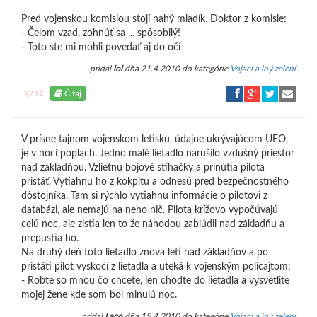
Pred vojenskou komisiou stojí nahý mladík. Doktor z komisie:
- Čelom vzad, zohnúť sa ... spôsobilý!
- Toto ste mi mohli povedať aj do očí
pridal
lol
dňa 21.4.2010 do kategórie
Vojaci a iný zelení
Čítaj
27
V prísne tajnom vojenskom letisku, údajne ukrývajúcom UFO,
je v noci poplach. Jedno malé lietadlo narušilo vzdušný priestor
nad základňou. Vzlietnu bojové stíhačky a prinútia pilota
pristáť. Vytiahnu ho z kokpitu a odnesú pred bezpečnostného
dôstojníka. Tam si rýchlo vytiahnu informácie o pilotovi z
databázi, ale nemajú na neho nič. Pilota krížovo vypočúvajú
celú noc, ale zistia len to že náhodou zablúdil nad základňu a
prepustia ho.
Na druhý deň toto lietadlo znova letí nad základňov a po
pristáti pilot vyskočí z lietadla a uteká k vojenským policajtom:
- Robte so mnou čo chcete, len choďte do lietadla a vysvetlite
mojej žene kde som bol minulú noc.
pridal
Laco
dňa 15.4.2010 do kategórie
Vojaci a iný zelení