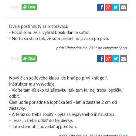
Čítaj
63
Dvaja postihnutý sa rozprávajú:
- Počul som, že si vyhral break dance súťaž.
- No to sa stalo tak, že som prešiel po javisku po pivo.
pridal
Peter
dňa 8.6.2011 do kategórie
Šport
Čítaj
41
Nový člen golfového klubu ide hrať po prvý krát golf.
Inštruktor mu vysvetľuje:
- Vidíte tam ďaleko tú zástavku, tak tam ku nej treba loptičku
odbiť.
Člen udrie poriadne a loptička letí - letí a zastane 2 cm od
zástavky.
- A teraz čo treba robiť? - pýta sa vyjaveného inštruktora.
- Teraz ju treba odbiť do tej dierky.
- Toto ste mohli povedať aj predtým.