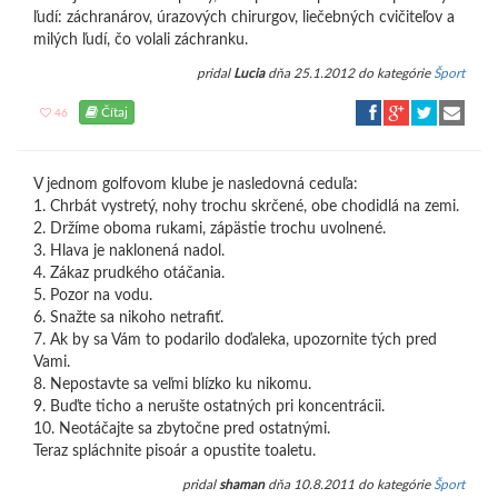
ľudí: záchranárov, úrazových chirurgov, liečebných cvičiteľov a
milých ľudí, čo volali záchranku.
pridal
Lucia
dňa 25.1.2012 do kategórie
Šport
Čítaj
46
V jednom golfovom klube je nasledovná ceduľa:
1. Chrbát vystretý, nohy trochu skrčené, obe chodidlá na zemi.
2. Držíme oboma rukami, zápästie trochu uvolnené.
3. Hlava je naklonená nadol.
4. Zákaz prudkého otáčania.
5. Pozor na vodu.
6. Snažte sa nikoho netrafiť.
7. Ak by sa Vám to podarilo doďaleka, upozornite tých pred
Vami.
8. Nepostavte sa veľmi blízko ku nikomu.
9. Buďte ticho a nerušte ostatných pri koncentrácii.
10. Neotáčajte sa zbytočne pred ostatnými.
Teraz spláchnite pisoár a opustite toaletu.
pridal
shaman
dňa 10.8.2011 do kategórie
Šport