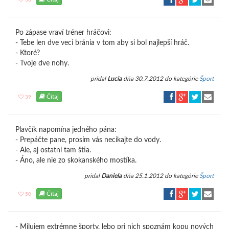
38
Po zápase vraví tréner hráčovi:
- Tebe len dve veci bránia v tom aby si bol najlepší hráč.
- Ktoré?
- Tvoje dve nohy.
pridal
Lucia
dňa 30.7.2012 do kategórie
Šport
Čítaj
39
Plavčík napomína jedného pána:
- Prepáčte pane, prosím vás necikajte do vody.
- Ale, aj ostatní tam štia.
- Áno, ale nie zo skokanského mostíka.
pridal
Daniela
dňa 25.1.2012 do kategórie
Šport
Čítaj
50
- Milujem extrémne športy, lebo pri nich spoznám kopu nových