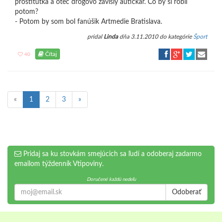
prostitútka a otec drogovo závislý autíčkar. Čo by si robil
potom?
- Potom by som bol fanúšik Artmedie Bratislava.
pridal
Linda
dňa 3.11.2010 do kategórie
Šport
Čítaj
40
«
1
2
3
»
Pridaj sa ku stovkám smejúcich sa ľudí a odoberaj zadarmo
emailom týždenník Vtipoviny.
Doručené každú nedeľu
Odoberať