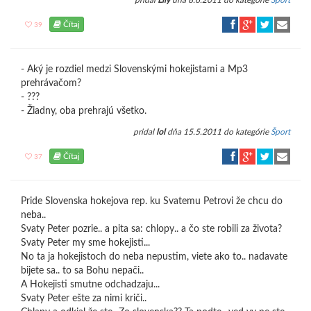
pridal
Lily
dňa 8.6.2011 do kategórie
Šport
Čítaj
39
- Aký je rozdiel medzi Slovenskými hokejistami a Mp3
prehrávačom?
- ???
- Žiadny, oba prehrajú všetko.
pridal
lol
dňa 15.5.2011 do kategórie
Šport
Čítaj
37
Pride Slovenska hokejova rep. ku Svatemu Petrovi že chcu do
neba..
Svaty Peter pozrie.. a pita sa: chlopy.. a čo ste robili za života?
Svaty Peter my sme hokejisti...
No ta ja hokejistoch do neba nepustim, viete ako to.. nadavate
bijete sa.. to sa Bohu nepači..
A Hokejisti smutne odchadzaju...
Svaty Peter ešte za nimi kriči..