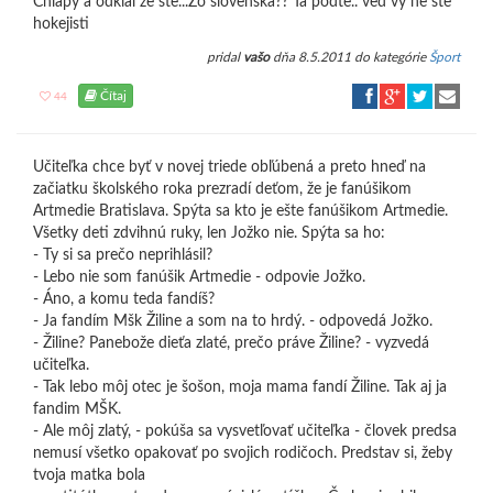
Chlapy a odkial že ste...Zo slovenska?? Ta podte.. ved vy ne ste
hokejisti
pridal
vašo
dňa 8.5.2011 do kategórie
Šport
Čítaj
44
Učiteľka chce byť v novej triede obľúbená a preto hneď na
začiatku školského roka prezradí deťom, že je fanúšikom
Artmedie Bratislava. Spýta sa kto je ešte fanúšikom Artmedie.
Všetky deti zdvihnú ruky, len Jožko nie. Spýta sa ho:
- Ty si sa prečo neprihlásil?
- Lebo nie som fanúšik Artmedie - odpovie Jožko.
- Áno, a komu teda fandíš?
- Ja fandím Mšk Žiline a som na to hrdý. - odpovedá Jožko.
- Žiline? Panebože dieťa zlaté, prečo práve Žiline? - vyzvedá
učiteľka.
- Tak lebo môj otec je šošon, moja mama fandí Žiline. Tak aj ja
fandim MŠK.
- Ale môj zlatý, - pokúša sa vysvetľovať učiteľka - človek predsa
nemusí všetko opakovať po svojich rodičoch. Predstav si, žeby
tvoja matka bola