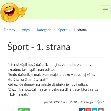
Tog
nav
Domov
Vtipy
Kategórie
Šport
1. strana
Šport - 1. strana
Peter si kúpil nový dáždnik a bojí sa že mu ho z chodby
ukradnú, tak napíše naň odkaz:
"Tento dáždnik je majetkom majstra boxu v strednej váhe,
ktorý sa za 3 minúty vráti"
Keď už ide domov, na mieste dáždnika je nový odkaz:
"Dáždnik si požičal majster v behu na dlhé trate, ktorý sa už
nikdy nevráti."
pridal
Peter
dňa 27.9.2012 do kategórie
Šport
Čítaj