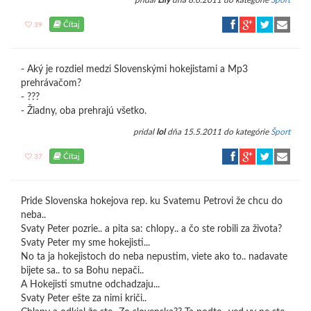
pridal
Lily
dňa 8.6.2011 do kategórie
Šport
Čítaj
39
- Aký je rozdiel medzi Slovenskými hokejistami a Mp3
prehrávačom?
- ???
- Žiadny, oba prehrajú všetko.
pridal
lol
dňa 15.5.2011 do kategórie
Šport
Čítaj
37
Pride Slovenska hokejova rep. ku Svatemu Petrovi že chcu do
neba..
Svaty Peter pozrie.. a pita sa: chlopy.. a čo ste robili za života?
Svaty Peter my sme hokejisti...
No ta ja hokejistoch do neba nepustim, viete ako to.. nadavate
bijete sa.. to sa Bohu nepači..
A Hokejisti smutne odchadzaju...
Svaty Peter ešte za nimi kriči..