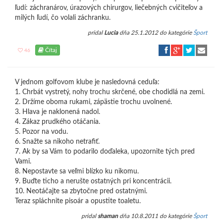
ľudí: záchranárov, úrazových chirurgov, liečebných cvičiteľov a
milých ľudí, čo volali záchranku.
pridal
Lucia
dňa 25.1.2012 do kategórie
Šport
Čítaj
46
V jednom golfovom klube je nasledovná ceduľa:
1. Chrbát vystretý, nohy trochu skrčené, obe chodidlá na zemi.
2. Držíme oboma rukami, zápästie trochu uvolnené.
3. Hlava je naklonená nadol.
4. Zákaz prudkého otáčania.
5. Pozor na vodu.
6. Snažte sa nikoho netrafiť.
7. Ak by sa Vám to podarilo doďaleka, upozornite tých pred
Vami.
8. Nepostavte sa veľmi blízko ku nikomu.
9. Buďte ticho a nerušte ostatných pri koncentrácii.
10. Neotáčajte sa zbytočne pred ostatnými.
Teraz spláchnite pisoár a opustite toaletu.
pridal
shaman
dňa 10.8.2011 do kategórie
Šport