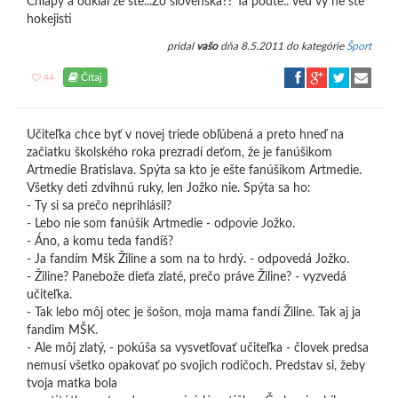
Chlapy a odkial že ste...Zo slovenska?? Ta podte.. ved vy ne ste
hokejisti
pridal
vašo
dňa 8.5.2011 do kategórie
Šport
Čítaj
44
Učiteľka chce byť v novej triede obľúbená a preto hneď na
začiatku školského roka prezradí deťom, že je fanúšikom
Artmedie Bratislava. Spýta sa kto je ešte fanúšikom Artmedie.
Všetky deti zdvihnú ruky, len Jožko nie. Spýta sa ho:
- Ty si sa prečo neprihlásil?
- Lebo nie som fanúšik Artmedie - odpovie Jožko.
- Áno, a komu teda fandíš?
- Ja fandím Mšk Žiline a som na to hrdý. - odpovedá Jožko.
- Žiline? Panebože dieťa zlaté, prečo práve Žiline? - vyzvedá
učiteľka.
- Tak lebo môj otec je šošon, moja mama fandí Žiline. Tak aj ja
fandim MŠK.
- Ale môj zlatý, - pokúša sa vysvetľovať učiteľka - človek predsa
nemusí všetko opakovať po svojich rodičoch. Predstav si, žeby
tvoja matka bola