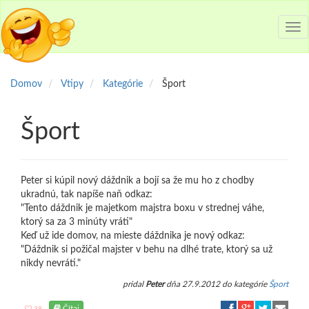
Tog
nav
Domov
Vtipy
Kategórie
Šport
Šport
Peter si kúpil nový dáždnik a bojí sa že mu ho z chodby
ukradnú, tak napíše naň odkaz:
"Tento dáždnik je majetkom majstra boxu v strednej váhe,
ktorý sa za 3 minúty vráti"
Keď už ide domov, na mieste dáždnika je nový odkaz:
"Dáždnik si požičal majster v behu na dlhé trate, ktorý sa už
nikdy nevráti."
pridal
Peter
dňa 27.9.2012 do kategórie
Šport
Čítaj