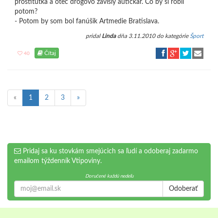
prostitútka a otec drogovo závislý autíčkar. Čo by si robil
potom?
- Potom by som bol fanúšik Artmedie Bratislava.
pridal
Linda
dňa 3.11.2010 do kategórie
Šport
Čítaj
40
«
1
2
3
»
Pridaj sa ku stovkám smejúcich sa ľudí a odoberaj zadarmo
emailom týždenník Vtipoviny.
Doručené každú nedeľu
Odoberať