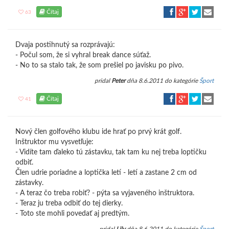
Čítaj
63
Dvaja postihnutý sa rozprávajú:
- Počul som, že si vyhral break dance súťaž.
- No to sa stalo tak, že som prešiel po javisku po pivo.
pridal
Peter
dňa 8.6.2011 do kategórie
Šport
Čítaj
41
Nový člen golfového klubu ide hrať po prvý krát golf.
Inštruktor mu vysvetľuje:
- Vidíte tam ďaleko tú zástavku, tak tam ku nej treba loptičku
odbiť.
Člen udrie poriadne a loptička letí - letí a zastane 2 cm od
zástavky.
- A teraz čo treba robiť? - pýta sa vyjaveného inštruktora.
- Teraz ju treba odbiť do tej dierky.
- Toto ste mohli povedať aj predtým.