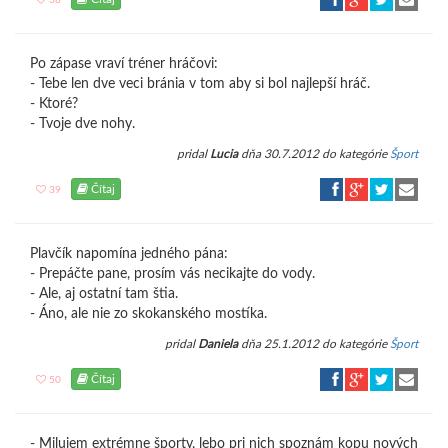
38
Po zápase vraví tréner hráčovi:
- Tebe len dve veci bránia v tom aby si bol najlepší hráč.
- Ktoré?
- Tvoje dve nohy.
pridal
Lucia
dňa 30.7.2012 do kategórie
Šport
Čítaj
39
Plavčík napomína jedného pána:
- Prepáčte pane, prosím vás necikajte do vody.
- Ale, aj ostatní tam štia.
- Áno, ale nie zo skokanského mostíka.
pridal
Daniela
dňa 25.1.2012 do kategórie
Šport
Čítaj
50
- Milujem extrémne športy, lebo pri nich spoznám kopu nových