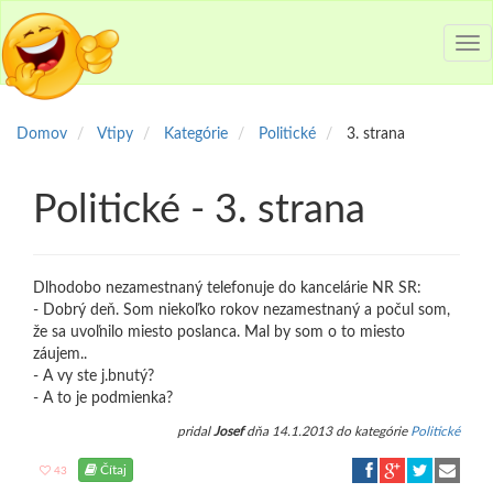
Tog
nav
Domov
Vtipy
Kategórie
Politické
3. strana
Politické - 3. strana
Dlhodobo nezamestnaný telefonuje do kancelárie NR SR:
- Dobrý deň. Som niekoľko rokov nezamestnaný a počul som,
že sa uvoľnilo miesto poslanca. Mal by som o to miesto
záujem..
- A vy ste j.bnutý?
- A to je podmienka?
pridal
Josef
dňa 14.1.2013 do kategórie
Politické
Čítaj
43