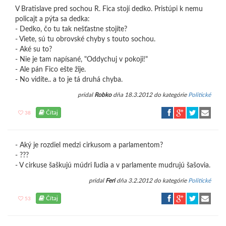
V Bratislave pred sochou R. Fica stojí dedko. Pristúpi k nemu
policajt a pýta sa dedka:
- Dedko, čo tu tak nešťastne stojíte?
- Viete, sú tu obrovské chyby s touto sochou.
- Aké su to?
- Nie je tam napísané, "Oddychuj v pokoji!"
- Ale pán Fico ešte žije.
- No vidíte.. a to je tá druhá chyba.
pridal
Robko
dňa 18.3.2012 do kategórie
Politické
Čítaj
38
- Aký je rozdiel medzi cirkusom a parlamentom?
- ???
- V cirkuse šaškujú múdri ľudia a v parlamente mudrujú šašovia.
pridal
Feri
dňa 3.2.2012 do kategórie
Politické
Čítaj
53