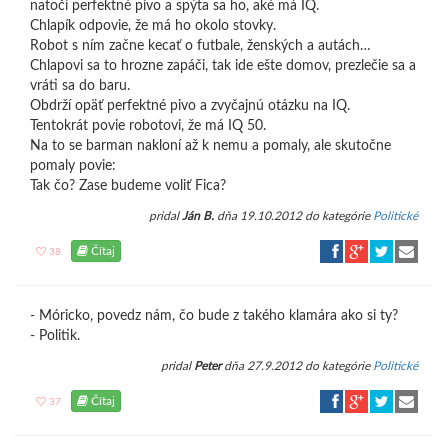
natočí perfektné pivo a spýta sa ho, aké má IQ.
Chlapík odpovie, že má ho okolo stovky.
Robot s ním začne kecať o futbale, ženských a autách…
Chlapovi sa to hrozne zapáči, tak ide ešte domov, prezlečie sa a
vráti sa do baru.
Obdrží opäť perfektné pivo a zvyčajnú otázku na IQ.
Tentokrát povie robotovi, že má IQ 50.
Na to se barman nakloní až k nemu a pomaly, ale skutočne
pomaly povie:
Tak čo? Zase budeme voliť Fica?
pridal
Ján B.
dňa 19.10.2012 do kategórie
Politické
Čítaj
38
- Móricko, povedz nám, čo bude z takého klamára ako si ty?
- Politik.
pridal
Peter
dňa 27.9.2012 do kategórie
Politické
Čítaj
37