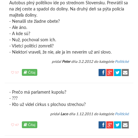
Autobus plný politikov ide po strednom Slovensku. Prevrátil sa
na zlej ceste a spadol do doliny. Na druhý deň sa pýta polícia
majiteľa doliny.
- Nenašli ste žiadne obete?
- Ale áno.
- A kde sú?
- Nuž, pochoval som ich.
- Všetci politici zomreli?
- Niektorí vraveli, že nie, ale ja im neverím už ani slovo.
pridal
Peter
dňa 3.2.2012 do kategórie
Politické
Čítaj
57
- Prečo má parlament kupolu?
- ???
- Kto už videl cirkus s plochou strechou?
pridal
Laco
dňa 1.12.2011 do kategórie
Politické
Čítaj
47