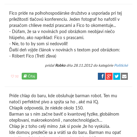
Fico príde na poľnohospodárske družstvo a usporiada pri tej
príležitosti tlačovú konferenciu. Jeden fotograf ho nafotíl v
prasačom chlieve medzi prascami a Fico to okomentuje...
- Dúfam, že sa v novinách pod obrázkom neobjaví niečo
hlúpeho, ako napríklad: Fico s prascami.
- Nie, to to by som si nedovolil!
Ďalší deň výjde článok v novinách s textom pod obrázkom:
- Róbert Fico (Tretí zľava)
pridal
Robko
dňa 28.11.2012 do kategórie
Politické
Čítaj
32
Príde chlap do baru, kde obsluhuje barman robot. Ten mu
natočí perfektné pivo a spýta sa ho , aké má IQ.
Chlapík odpovedá, že niekde okolo 150.
Barman sa s ním začne baviť o kvantovej fyzike, globálnom
otepľovaní, makroekonómii , nanotechnológiach…
Chlap je z toho celý mimo ,tak si povie ,že ho vyskúša.
Ide domov, prezlečie sa a vráti sa do baru. Barman mu opať