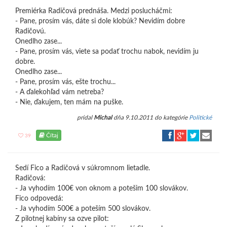
Premiérka Radičová prednáša. Medzi poslucháčmi:
- Pane, prosím vás, dáte si dole klobúk? Nevidím dobre
Radičovú.
Onedlho zase...
- Pane, prosím vás, viete sa podať trochu nabok, nevidím ju
dobre.
Onedlho zase...
- Pane, prosím vás, ešte trochu...
- A ďalekohľad vám netreba?
- Nie, ďakujem, ten mám na puške.
pridal
Michal
dňa 9.10.2011 do kategórie
Politické
Čítaj
39
Sedí Fico a Radičová v súkromnom lietadle.
Radičová:
- Ja vyhodím 100€ von oknom a potešim 100 slovákov.
Fico odpovedá:
- Ja vyhodím 500€ a poteším 500 slovákov.
Z pilotnej kabíny sa ozve pilot: