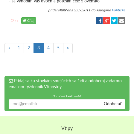
- Ja vyhodím vás dvoch a poteším celé Slovensko
pridal
Peter
dňa 25.9.2011 do kategórie
Politické
Čítaj
44
«
1
2
3
4
5
»
Pridaj sa ku stovkám smejúcich sa ľudí a odoberaj zadarmo
emailom týždenník Vtipoviny.
Doručené každú nedeľu
Odoberať
Vtipy