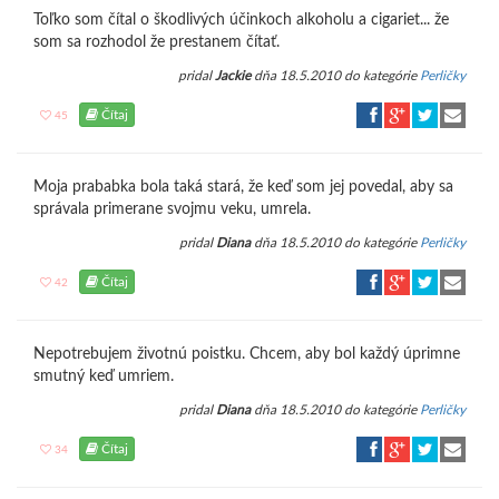
Toľko som čítal o škodlivých účinkoch alkoholu a cigariet... že
som sa rozhodol že prestanem čítať.
pridal
Jackie
dňa 18.5.2010 do kategórie
Perličky
Čítaj
45
Moja prababka bola taká stará, že keď som jej povedal, aby sa
správala primerane svojmu veku, umrela.
pridal
Diana
dňa 18.5.2010 do kategórie
Perličky
Čítaj
42
Nepotrebujem životnú poistku. Chcem, aby bol každý úprimne
smutný keď umriem.
pridal
Diana
dňa 18.5.2010 do kategórie
Perličky
Čítaj
34