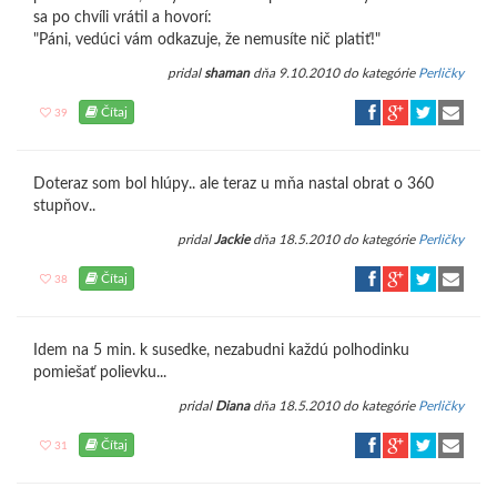
sa po chvíli vrátil a hovorí:
"Páni, vedúci vám odkazuje, že nemusíte nič platiť!"
pridal
shaman
dňa 9.10.2010 do kategórie
Perličky
Čítaj
39
Doteraz som bol hlúpy.. ale teraz u mňa nastal obrat o 360
stupňov..
pridal
Jackie
dňa 18.5.2010 do kategórie
Perličky
Čítaj
38
Idem na 5 min. k susedke, nezabudni každú polhodinku
pomiešať polievku...
pridal
Diana
dňa 18.5.2010 do kategórie
Perličky
Čítaj
31