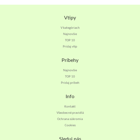
Vtipy
V kategóriach
Najnovšie
TOP 10
Pridaj vtip
Príbehy
Najnovšie
TOP 10
Pridaj príbeh
Info
Kontakt
Všeobecné pravidlá
Ochrana súkromia
Cookies
Sleduj nás