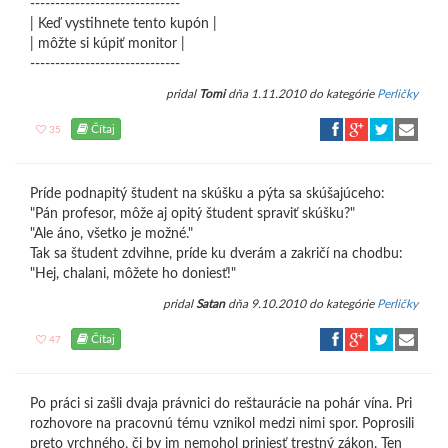
------------------------------
| Keď vystihnete tento kupón |
| môžte si kúpiť monitor |
------------------------------
pridal
Tomi
dňa 1.11.2010 do kategórie
Perličky
Čítaj
35
Príde podnapitý študent na skúšku a pýta sa skúšajúceho:
"Pán profesor, môže aj opitý študent spraviť skúšku?"
"Ale áno, všetko je možné."
Tak sa študent zdvihne, príde ku dverám a zakričí na chodbu:
"Hej, chalani, môžete ho doniesť!"
pridal
Satan
dňa 9.10.2010 do kategórie
Perličky
Čítaj
47
Po práci si zašli dvaja právnici do reštaurácie na pohár vína. Pri
rozhovore na pracovnú tému vznikol medzi nimi spor. Poprosili
preto vrchného, či by im nemohol priniesť trestný zákon. Ten