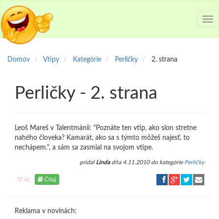
Tog
nav
Domov
Vtipy
Kategórie
Perličky
2. strana
Perličky - 2. strana
Leoš Mareš v Talentmánii: "Poznáte ten vtip, ako slon stretne
nahého človeka? Kamarát, ako sa s týmto môžeš najesť, to
nechápem.", a sám sa zasmial na svojom vtipe.
pridal
Linda
dňa 4.11.2010 do kategórie
Perličky
Čítaj
41
Reklama v novinách: