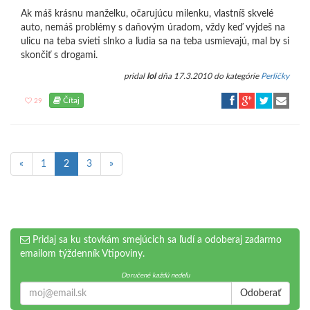
Ak máš krásnu manželku, očarujúcu milenku, vlastníš skvelé
auto, nemáš problémy s daňovým úradom, vždy keď vyjdeš na
ulicu na teba svieti slnko a ľudia sa na teba usmievajú, mal by si
skončiť s drogami.
pridal
lol
dňa 17.3.2010 do kategórie
Perličky
Čítaj
29
«
1
2
3
»
Pridaj sa ku stovkám smejúcich sa ľudí a odoberaj zadarmo
emailom týždenník Vtipoviny.
Doručené každú nedeľu
Odoberať