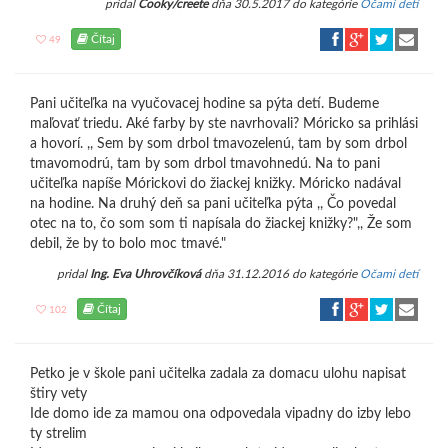
pridal
Cooky/creete
dňa 30.5.2017 do kategórie
Očami detí
Čítaj
49
Pani učiteľka na vyučovacej hodine sa pýta detí. Budeme
maľovať triedu. Aké farby by ste navrhovali? Móricko sa prihlási
a hovorí. ,, Sem by som drbol tmavozelenú, tam by som drbol
tmavomodrú, tam by som drbol tmavohnedú. Na to pani
učiteľka napíše Mórickovi do žiackej knižky. Móricko nadával
na hodine. Na druhý deň sa pani učiteľka pýta ,, Čo povedal
otec na to, čo som som ti napísala do žiackej knižky?",, Že som
debil, že by to bolo moc tmavé."
pridal
Ing. Eva Uhrovčíková
dňa 31.12.2016 do kategórie
Očami detí
Čítaj
102
Petko je v škole pani učitelka zadala za domacu ulohu napisat
štiry vety
Ide domo ide za mamou ona odpovedala vipadny do izby lebo
ty strelim