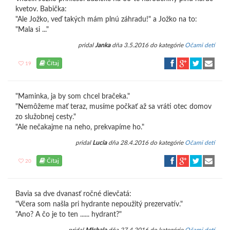
kvetov. Babička:
"Ale Jožko, veď takých mám plnú záhradu!" a Jožko na to:
"Mala si ..."
pridal
Janka
dňa 3.5.2016 do kategórie
Očami detí
Čítaj
19
"Maminka, ja by som chcel bračeka."
"Nemôžeme mať teraz, musíme počkať až sa vráti otec domov
zo služobnej cesty."
"Ale nečakajme na neho, prekvapíme ho."
pridal
Lucia
dňa 28.4.2016 do kategórie
Očami detí
Čítaj
20
Bavia sa dve dvanasť ročné dievčatá:
"Včera som našla pri hydrante nepoužitý prezervatív."
"Ano? A čo je to ten ...... hydrant?"