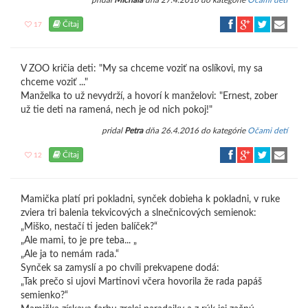
pridal
MIchala
dňa 27.4.2016 do kategórie
Očami detí
Čítaj
17
V ZOO kričia deti: "My sa chceme voziť na oslíkovi, my sa
chceme voziť ..."
Manželka to už nevydrží, a hovorí k manželovi: "Ernest, zober
už tie deti na ramená, nech je od nich pokoj!"
pridal
Petra
dňa 26.4.2016 do kategórie
Očami detí
Čítaj
12
Mamička platí pri pokladni, synček dobieha k pokladni, v ruke
zviera tri balenia tekvicových a slnečnicových semienok:
„Miško, nestačí ti jeden balíček?“
„Ale mami, to je pre teba... „
„Ale ja to nemám rada.“
Synček sa zamyslí a po chvíli prekvapene dodá:
„Tak prečo si ujovi Martinovi včera hovorila že rada papáš
semienko?“