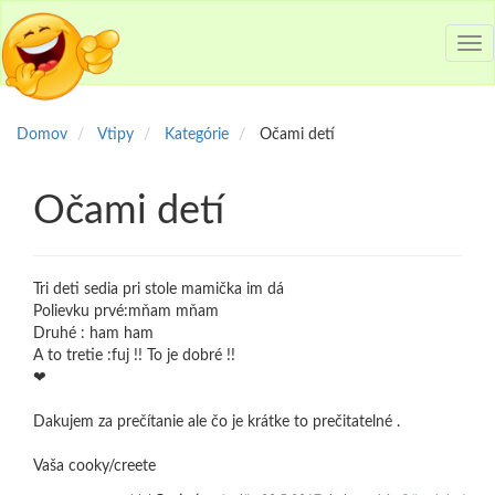
Tog
nav
Domov
Vtipy
Kategórie
Očami detí
Očami detí
Tri deti sedia pri stole mamička im dá
Polievku prvé:mňam mňam
Druhé : ham ham
A to tretie :fuj !! To je dobré !!
❤
Dakujem za prečítanie ale čo je krátke to prečitatelné .
Vaša cooky/creete