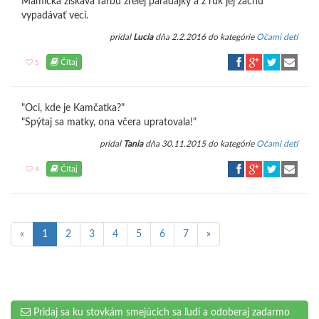
Mamička získava farbu zrelej paradajky a z rúk jej začnú
vypadávať veci.
pridal
Lucia
dňa 2.2.2016 do kategórie
Očami detí
Čítaj
5
"Oci, kde je Kamčatka?"
"Spýtaj sa matky, ona včera upratovala!"
pridal
Tania
dňa 30.11.2015 do kategórie
Očami detí
Čítaj
4
«
1
2
3
4
5
6
7
»
Pridaj sa ku stovkám smejúcich sa ľudí a odoberaj zadarmo