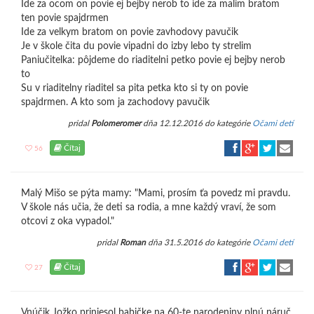
Ide za ocom on povie ej bejby nerob to ide za malim bratom
ten povie spajdrmen
Ide za velkym bratom on povie zavhodovy pavučik
Je v škole čita du povie vipadni do izby lebo ty strelim
Paniučitelka: pôjdeme do riaditelni petko povie ej bejby nerob
to
Su v riaditelny riaditel sa pita petka kto si ty on povie
spajdrmen. A kto som ja zachodovy pavučik
pridal
Polomeromer
dňa 12.12.2016 do kategórie
Očami detí
Čítaj
56
Malý Mišo se pýta mamy: "Mami, prosím ťa povedz mi pravdu.
V škole nás učia, že deti sa rodia, a mne každý vraví, že som
otcovi z oka vypadol."
pridal
Roman
dňa 31.5.2016 do kategórie
Očami detí
Čítaj
27
Vnúčik Jožko priniesol babičke na 60-te narodeniny plnú náruč