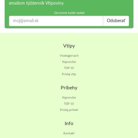
emailom týždenník Vtipoviny.
Doručené každú nedeľu
Odoberať
Vtipy
V kategóriach
Najnovšie
TOP 10
Pridaj vtip
Príbehy
Najnovšie
TOP 10
Pridaj príbeh
Info
Kontakt