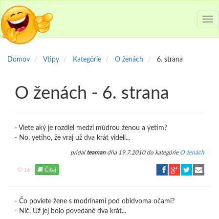
Tog
nav
Domov
Vtipy
Kategórie
O ženách
6. strana
O ženách - 6. strana
- Viete aký je rozdiel medzi múdrou ženou a yetim?
- No, yetiho, že vraj už dva krát videli...
pridal
teaman
dňa 19.7.2010 do kategórie
O ženách
Čítaj
16
- Čo poviete žene s modrinami pod obidvoma očami?
- Nič. Už jej bolo povedané dva krát...