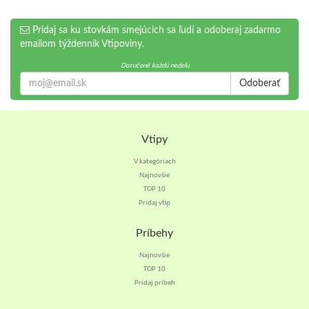
Pridaj sa ku stovkám smejúcich sa ľudí a odoberaj zadarmo
emailom týždenník Vtipoviny.
Doručené každú nedeľu
Odoberať
Vtipy
V kategóriach
Najnovšie
TOP 10
Pridaj vtip
Príbehy
Najnovšie
TOP 10
Pridaj príbeh