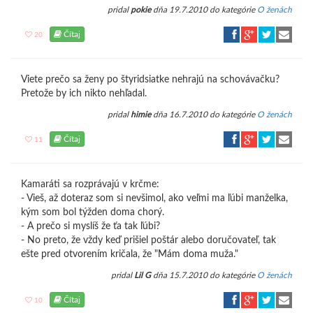
pridal
pokie
dňa 19.7.2010 do kategórie
O ženách
Čítaj
20
Viete prečo sa ženy po štyridsiatke nehrajú na schovávačku?
Pretože by ich nikto nehľadal.
pridal
himie
dňa 16.7.2010 do kategórie
O ženách
Čítaj
11
Kamaráti sa rozprávajú v krčme:
- Vieš, až doteraz som si nevšimol, ako veľmi ma ľúbi manželka,
kým som bol týžden doma chorý.
- A prečo si myslíš že ťa tak ľúbi?
- No preto, že vždy keď prišiel poštár alebo doručovateľ, tak
ešte pred otvorením kričala, že "Mám doma muža."
pridal
Lil G
dňa 15.7.2010 do kategórie
O ženách
Čítaj
10