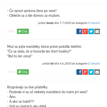
- Čo spraví správna žena po sexe?
- Oblečie sa a ide domov za mužom.
pridal
Jouey
dňa 7.7.2010 do kategórie
O ženách
Čítaj
11
Muž sa pýta manželky, ktorá práve položila telefón:
"Čo sa stalo, že si hovorila len štvrť hodiny?"
"Bol to len omyl."
pridal
lol
dňa 4.6.2010 do kategórie
O ženách
Čítaj
14
Rozprávajú sa dve priateľky.
- Pozerala si sa už niekedy manželovi do tváre pri sexe?
- Áno.
- A ako sa tváril???
- Stál vo dverách ako debil.