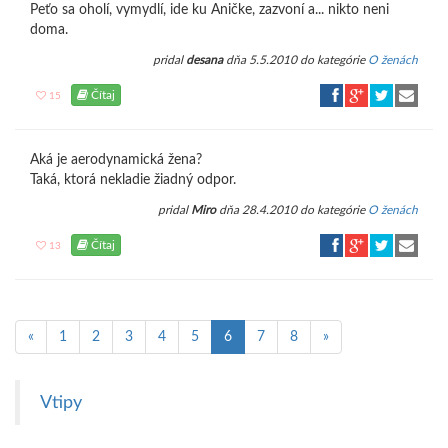
Peťo sa oholí, vymydlí, ide ku Aničke, zazvoní a... nikto neni
doma.
pridal
desana
dňa 5.5.2010 do kategórie
O ženách
Čítaj
15
Aká je aerodynamická žena?
Taká, ktorá nekladie žiadný odpor.
pridal
Miro
dňa 28.4.2010 do kategórie
O ženách
Čítaj
13
«
1
2
3
4
5
6
7
8
»
Vtipy