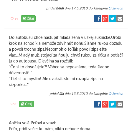
pridal
heidi
dňa 17.5.2010 do kategórie
O ženách
Čítaj
14
Do autobusu chce nastúpiť mladá žena v úzkej sukničke.Urobí
krok na schodík a nemôže zdvihnúť nohu.Siahne rukou dozadu
a povolí trochu zips.Nepomohlo to.Tak povolí zips ešte
viac...Mladý muž, stojací za ňou,ju chytí rukou za riťku a potlačí
ju do autobusu. Dievčina sa rozčúli:
"Čo si to dovoľujete?! Vôbec sa nepoznáme, teda žiadne
dôvernosti!!"
"Tiež si to myslím! Ale dvakrát ste mi rozopla zips na
rázporku..."
pridal
lila
dňa 13.5.2010 do kategórie
O ženách
Čítaj
8
Anička volá Peťovi a vraví:
Peťo, prídi večer ku nám, nikto nebude doma.