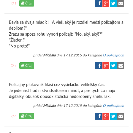
Čítaj
3
Bavia sa dvaja mladíci: "A vieš, aký je rozdiel medzi policajtom a
debilom?"
Zrazu sa spoza rohu vynorí policajt: "No, aký, aký!?"
"Žiaden."
"No preto!"
pridal
Michala
dňa 17.12.2015 do kategórie
O policajtoch
Čítaj
4
Policajný plukovník hlási cez vysielačku veliteľsky čas:
Je jedenásť hodín štyridsaťosem minút, a pre tých čo majú
digitálky, obušok obušok stolička nedorobený snehuliak.
pridal
Michala
dňa 17.12.2015 do kategórie
O policajtoch
Čítaj
6