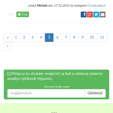
pridal
Michala
dňa 17.12.2015 do kategórie
O policajtoch
Čítaj
1
«
1
2
3
4
5
6
7
8
9
10
11
»
Pridaj sa ku stovkám smejúcich sa ľudí a odoberaj zadarmo
emailom týždenník Vtipoviny.
Doručené každú nedeľu
Odoberať