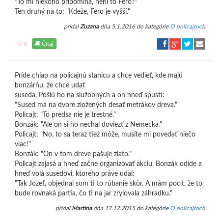
"To mi niekoho pripomína, neni to Fero?"
Ten druhý na to: "Kdeže, Fero je vyšší."
pridal
Zuzana
dňa 5.1.2016 do kategórie
O policajtoch
Čítaj
0
Príde chlap na policajnú stanicu a chce vedieť, kde majú
bonzárňu, že chce udať
suseda. Pošlú ho na služobných a on hneď spustí:
"Sused má na dvore zložených desať metrákov dreva."
Policajt: "To predsa nie je trestné."
Bonzák: "Ale on si ho nechal doviezť z Nemecka."
Policajt: "No, to sa teraz tiež môže, musíte mi povedať niečo
viac!"
Bonzák: "On v tom dreve pašuje zlato."
Policajt zajasá a hneď začne organizovať akciu. Bonzák odíde a
hneď volá susedovi, ktorého práve udal:
"Tak Jozef, objednal som ti to rúbanie skôr. A mám pocit, že to
bude rovnaká partia, čo ti na jar zrylovala záhradku."
pridal
Martina
dňa 17.12.2015 do kategórie
O policajtoch