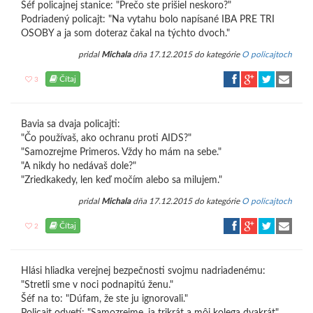
Šéf policajnej stanice: "Prečo ste prišiel neskoro?"
Podriadený policajt: "Na vytahu bolo napísané IBA PRE TRI
OSOBY a ja som doteraz čakal na týchto dvoch."
pridal
Michala
dňa 17.12.2015 do kategórie
O policajtoch
Čítaj
3
Bavia sa dvaja policajti:
"Čo používaš, ako ochranu proti AIDS?"
"Samozrejme Primeros. Vždy ho mám na sebe."
"A nikdy ho nedávaš dole?"
"Zriedkakedy, len keď močím alebo sa milujem."
pridal
Michala
dňa 17.12.2015 do kategórie
O policajtoch
Čítaj
2
Hlási hliadka verejnej bezpečnosti svojmu nadriadenému:
"Stretli sme v noci podnapitú ženu."
Šéf na to: "Dúfam, že ste ju ignorovali."