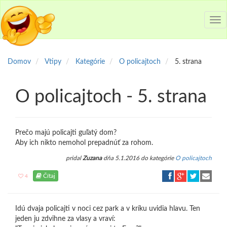
Tog
nav
Domov
Vtipy
Kategórie
O policajtoch
5. strana
O policajtoch - 5. strana
Prečo majú policajti guľatý dom?
Aby ich nikto nemohol prepadnúť za rohom.
pridal
Zuzana
dňa 5.1.2016 do kategórie
O policajtoch
Čítaj
4
Idú dvaja policajti v noci cez park a v kríku uvidia hlavu. Ten
jeden ju zdvihne za vlasy a vraví: