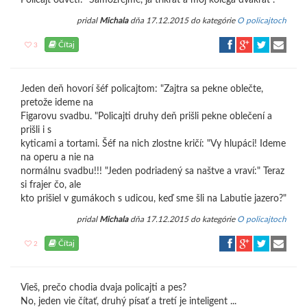
Policajt odvetí: "Samozrejme, ja trikrát a môj kolega dvakrát".
pridal
Michala
dňa 17.12.2015 do kategórie
O policajtoch
Čítaj
3
Jeden deň hovorí šéf policajtom: "Zajtra sa pekne oblečte,
pretože ideme na
Figarovu svadbu. "Policajti druhy deň prišli pekne oblečení a
prišli i s
kyticami a tortami. Šéf na nich zlostne kričí: "Vy hlupáci! Ideme
na operu a nie na
normálnu svadbu!!! "Jeden podriadený sa naštve a vraví:" Teraz
si frajer čo, ale
kto prišiel v gumákoch s udicou, keď sme šli na Labutie jazero?"
pridal
Michala
dňa 17.12.2015 do kategórie
O policajtoch
Čítaj
2
Vieš, prečo chodia dvaja policajti a pes?
No, jeden vie čítať, druhý písať a tretí je inteligent ...