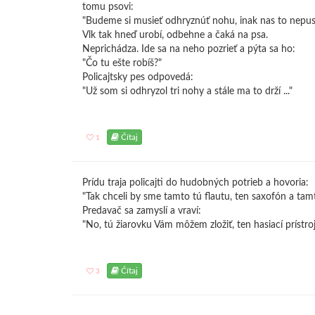
tomu psovi:
"Budeme si musieť odhryznúť nohu, inak nas to nepustí
Vlk tak hneď urobí, odbehne a čaká na psa.
Neprichádza. Ide sa na neho pozrieť a pýta sa ho:
"Čo tu ešte robíš?"
Policajtsky pes odpovedá:
"Už som si odhryzol tri nohy a stále ma to drží ..."
Čítaj
1
Prídu traja policajti do hudobných potrieb a hovoria:
"Tak chceli by sme tamto tú flautu, ten saxofón a tamt
Predavač sa zamyslí a vraví:
"No, tú žiarovku Vám môžem zložiť, ten hasiací prístro
Čítaj
3