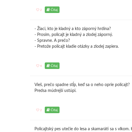
Čítaj
2
- Žiaci, kto je kladný a kto záporný hrdina?
- Prosím, policajt je kladný a zlodej záporný.
- Spravne. A prečo?
- Pretože policajt kladie otázky a zlodej zapiera.
Čítaj
4
Vieš, prečo spadne stĺp, keď sa o neho oprie policajt?
Predsa múdrejší ustúpi.
Čítaj
2
Policajtský pes utečie do lesa a skamaráti sa s vlkom.