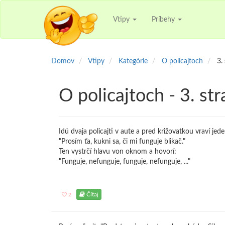
Vtipy
Príbehy
Domov
Vtipy
Kategórie
O policajtoch
3.
O policajtoch - 3. st
Idú dvaja policajti v aute a pred križovatkou vraví je
"Prosím ťa, kukni sa, či mi funguje blikač."
Ten vystrčí hlavu von oknom a hovorí:
"Funguje, nefunguje, funguje, nefunguje, ..."
Čítaj
2