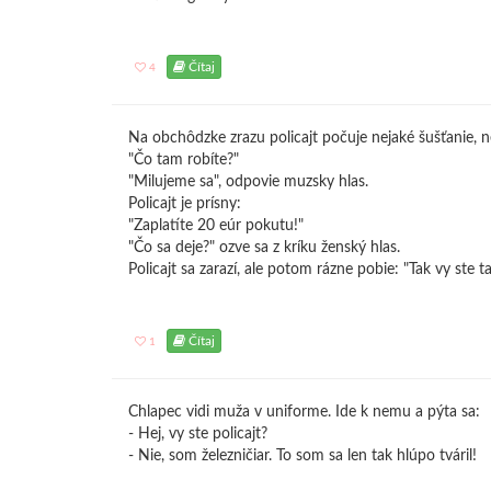
Čítaj
4
Na obchôdzke zrazu policajt počuje nejaké šušťanie, n
"Čo tam robíte?"
"Milujeme sa", odpovie muzsky hlas.
Policajt je prísny:
"Zaplatíte 20 eúr pokutu!"
"Čo sa deje?" ozve sa z kríku ženský hlas.
Policajt sa zarazí, ale potom rázne pobie: "Tak vy ste 
Čítaj
1
Chlapec vidi muža v uniforme. Ide k nemu a pýta sa:
- Hej, vy ste policajt?
- Nie, som železničiar. To som sa len tak hlúpo tváril!