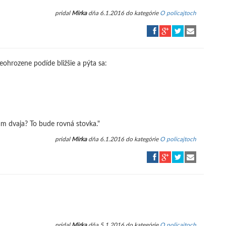
pridal
Mirka
dňa 6.1.2016 do kategórie
O policajtoch
eohrozene podíde bližšie a pýta sa:
tam dvaja? To bude rovná stovka."
pridal
Mirka
dňa 6.1.2016 do kategórie
O policajtoch
pridal
Mirka
dňa 5.1.2016 do kategórie
O policajtoch