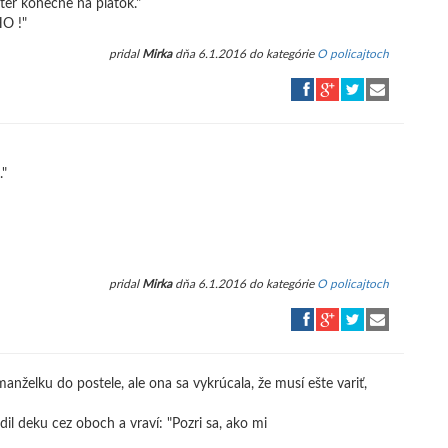
ster konečne na piatok."
HO !"
pridal
Mirka
dňa 6.1.2016 do kategórie
O policajtoch
."
pridal
Mirka
dňa 6.1.2016 do kategórie
O policajtoch
manželku do postele, ale ona sa vykrúcala, že musí ešte variť,
dil deku cez oboch a vraví: "Pozri sa, ako mi