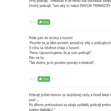
Prvý policajt: "Predstav si ze tento rok vychádza Silve
Druhý policajt: "Len aby to nebol PIATOK TRINASTÉ
Čítaj
0
Príde pán do krčmy a hovorí:
"Pozrite sa, ja Vám poviem senzačný vtip o policajtoch
V rohu sa zdvihne chlap a hovorí:
"Pane, Upozorňujeme, že ja som policajt!"
Pán na to:
"Tak dobre, ja to poviem pomaly a dvakrát".
Čítaj
2
Policajt prišiel domov zo služobnej cesty a hneď lákal 
prať ....
Po dlhom prehováraní sa obaja vyzliekli, policajt preho
svietia digitálky! "