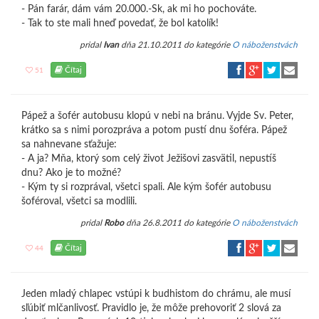
- Pán farár, dám vám 20.000.-Sk, ak mi ho pochováte.
- Tak to ste mali hneď povedať, že bol katolík!
pridal
Ivan
dňa 21.10.2011 do kategórie
O náboženstvách
Čítaj
51
Pápež a šofér autobusu klopú v nebi na bránu. Vyjde Sv. Peter,
krátko sa s nimi porozpráva a potom pustí dnu šoféra. Pápež
sa nahnevane sťažuje:
- A ja? Mňa, ktorý som celý život Ježišovi zasvätil, nepustíš
dnu? Ako je to možné?
- Kým ty si rozprával, všetci spali. Ale kým šofér autobusu
šoféroval, všetci sa modlili.
pridal
Robo
dňa 26.8.2011 do kategórie
O náboženstvách
Čítaj
44
Jeden mladý chlapec vstúpi k budhistom do chrámu, ale musí
sľúbiť mlčanlivosť. Pravidlo je, že môže prehovoriť 2 slová za