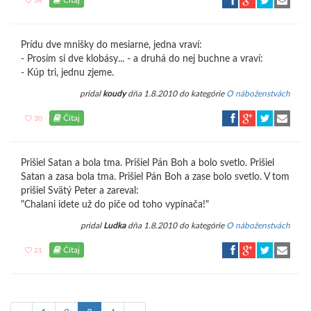
Čítaj
34
Prídu dve mnišky do mesiarne, jedna vraví:
- Prosím si dve klobásy... - a druhá do nej buchne a vraví:
- Kúp tri, jednu zjeme.
pridal
koudy
dňa 1.8.2010 do kategórie
O náboženstvách
Čítaj
30
Prišiel Satan a bola tma. Prišiel Pán Boh a bolo svetlo. Prišiel
Satan a zasa bola tma. Prišiel Pán Boh a zase bolo svetlo. V tom
prišiel Svätý Peter a zareval:
"Chalani idete už do piče od toho vypínača!"
pridal
Ludka
dňa 1.8.2010 do kategórie
O náboženstvách
Čítaj
21