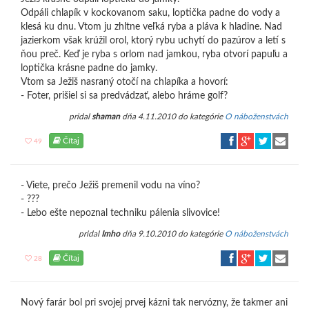
Odpáli chlapík v kockovanom saku, loptička padne do vody a
klesá ku dnu. Vtom ju zhltne veľká ryba a pláva k hladine. Nad
jazierkom však krúžil orol, ktorý rybu uchytí do pazúrov a letí s
ňou preč. Keď je ryba s orlom nad jamkou, ryba otvorí papuľu a
loptička krásne padne do jamky.
Vtom sa Ježiš nasraný otočí na chlapíka a hovorí:
- Foter, prišiel si sa predvádzať, alebo hráme golf?
pridal
shaman
dňa 4.11.2010 do kategórie
O náboženstvách
Čítaj
49
- Viete, prečo Ježiš premenil vodu na víno?
- ???
- Lebo ešte nepoznal techniku pálenia slivovice!
pridal
Imho
dňa 9.10.2010 do kategórie
O náboženstvách
Čítaj
28
Nový farár bol pri svojej prvej kázni tak nervózny, že takmer ani