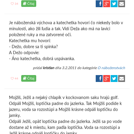
Čítaj
34
Je náboženská výchova a katechetka hovorí čo niekedy bolo v
minulosti, ako žili ľudia a tak. Vidí Deža ako má na lavici
položené ruky a ma zatvorené oči.
Katechetka mu hovorí:
- Dežo, dobre sa ti spinka?
A Dežo odpovie:
- Áno katechetka, dobrá uspávanka.
pridal
kristian
dňa 3.2.2011 do kategórie
O náboženstvách
Čítaj
44
Mojžiš, Ježiš a nejaký chlapík v kockovanom saku hrajú golf.
Odpáli Mojžiš, loptička padne do jazierka. Tak Mojžiš podíde k
jazeru, voda sa rozostúpi a Mojžiš krásne odpáli loptičku do
jamky.
Odpáli Ježiš, opäť loptička padne do jazierka. Ježiš sa po vode
dostane až k miestu, kam padla loptička. Voda sa rozostúpi a
Ježiš krásne odpáli loptičku do jamky.