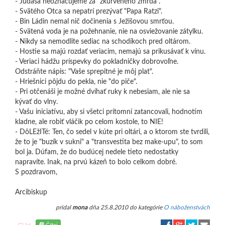
- Judáša neoznačujeme za "zkurveného zmrda".
- Svätého Otca sa nepatrí prezývať "Papa Ratzi".
- Bin Ládin nemal nič dočinenia s Ježišovou smrťou.
- Svätená voda je na požehnanie, nie na osviežovanie zátylku.
- Nikdy sa nemodlite sediac na schodíkoch pred oltárom.
- Hostie sa majú rozdať veriacim, nemajú sa prikusávať k vínu.
- Veriaci hádžu príspevky do pokladničky dobrovoľne.
Odstráňte nápis: "Vaše sprepitné je môj plat".
- Hriešnici pôjdu do pekla, nie "do piče".
- Pri otčenáši je možné dvíhať ruky k nebesiam, ale nie sa
kývať do vlny.
- Vašu iniciatívu, aby si všetci prítomní zatancovali, hodnotím
kladne, ale robiť vláčik po celom kostole, to NIE!
- DôLEžITé: Ten, čo sedel v kúte pri oltári, a o ktorom ste tvrdili,
že to je "buzík v sukni" a "transvestita bez make-upu", to som
bol ja. Dúfam, že do budúcej nedele tieto nedostatky
napravíte. Inak, na prvú kázeň to bolo celkom dobré.
S pozdravom,
Arcibiskup
pridal
mona
dňa 25.8.2010 do kategórie
O náboženstvách