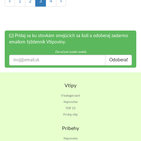
«
1
2
3
4
»
Pridaj sa ku stovkám smejúcich sa ľudí a odoberaj zadarmo
emailom týždenník Vtipoviny.
Doručené každú nedeľu
Odoberať
Vtipy
V kategóriach
Najnovšie
TOP 10
Pridaj vtip
Príbehy
Najnovšie