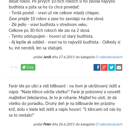
desať rokov. Po prvých 10-tich rokoch si ho zavolá najvyšší
budhista a pýta sa ho čo chce povedať:
- Tvrdá posteľ. - vraví už nie celkom mladý chlapec.
Zase prejde 10 rokov a zase ho zavolajú na dve slová.
- Zlé jedlo - vraví budhista v strednom veku.
Celkove po 30-tich rokoch ide zas na 2 slová.
- Týmto odstupujem - hovorí už starý budhista.
- Aj lepšie ak odídeš - vraví na to najvyšší budhista - Odkedy si
tu, iné nerobíš, len sa sťažuješ.
pridal
Janík
dňa 27.6.2011 do kategórie
O náboženstvách
Čítaj
41
Farár ide po ulici a vidí billboard - na ňom je ukrižovaný Ježiš a
nápis: "Naše klince udržia všetko!" Farár je pobúrený a vysvetli
majiteľovi železiarstva, že to je rúhanie. Majiteľ ho uistí, že dá
všetko do poriadku. Druhý deň je na billboarde len prázdny
kríž, dolu v blate leží Ježiš a nápis hovorí: "S klincami od nás by
sa to nestalo!"
pridal
Peter
dňa 26.6.2011 do kategórie
O náboženstvách