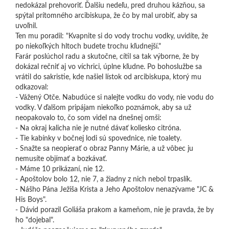
nedokázal prehovoriť. Ďalšiu nedeľu, pred druhou kázňou, sa
spýtal prítomného arcibiskupa, že čo by mal urobiť, aby sa
uvoľnil.
Ten mu poradil: "Kvapnite si do vody trochu vodky, uvidíte, že
po niekoľkých hltoch budete trochu kľudnejší."
Farár poslúchol radu a skutočne, cítil sa tak výborne, že by
dokázal rečniť aj vo víchrici, úplne kľudne. Po bohoslužbe sa
vrátil do sakristie, kde našiel lístok od arcibiskupa, ktorý mu
odkazoval:
- Vážený Otče. Nabudúce si nalejte vodku do vody, nie vodu do
vodky. V ďalšom pripájam niekoľko poznámok, aby sa už
neopakovalo to, čo som videl na dnešnej omši:
- Na okraj kalicha nie je nutné dávať koliesko citróna.
- Tie kabínky v bočnej lodi sú spovednice, nie toalety.
- Snažte sa neopierať o obraz Panny Márie, a už vôbec ju
nemusíte objímať a bozkávať.
- Máme 10 prikázaní, nie 12.
- Apoštolov bolo 12, nie 7, a žiadny z nich nebol trpaslík.
- Nášho Pána Ježiša Krista a Jeho Apoštolov nenazývame "JC &
His Boys".
- Dávid porazil Goliáša prakom a kameňom, nie je pravda, že by
ho "dojebal".