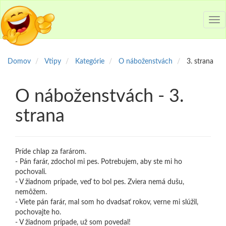
Tog
nav
Domov
Vtipy
Kategórie
O náboženstvách
3. strana
O náboženstvách - 3.
strana
Príde chlap za farárom.
- Pán farár, zdochol mi pes. Potrebujem, aby ste mi ho
pochovali.
- V žiadnom prípade, veď to bol pes. Zviera nemá dušu,
nemôžem.
- Viete pán farár, mal som ho dvadsať rokov, verne mi slúžil,
pochovajte ho.
- V žiadnom prípade, už som povedal!