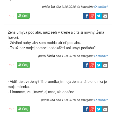
pridal
Lol
dňa 9.10.2010 do kategórie
O mužoch
Čítaj
8
Žena umýva podlahu, muž sedí v kresle a číta si noviny. Žena
hovorí:
- Zdvihni nohy, aby som mohla utrieť podlahu.
- To už bez mojej pomoci nedokážeš ani umyť podlahu?
pridal
lilinka
dňa 19.8.2010 do kategórie
O mužoch
Čítaj
5
- Vidíš tie dve ženy? Tá brunetka je moja žena a tá blondínka je
moja milenka.
- Hmmmm, zaujímavé, aj mne, ale opačne.
pridal
Zoli
dňa 17.8.2010 do kategórie
O mužoch
Čítaj
5