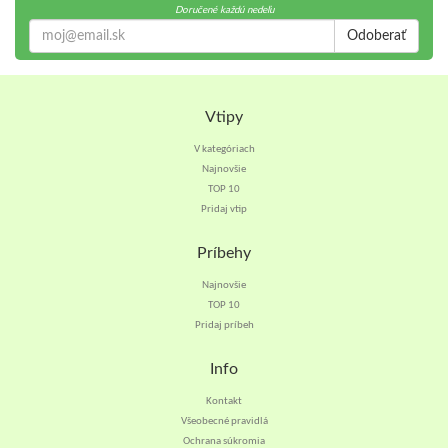
Doručené každú nedeľu
Odoberať
Vtipy
V kategóriach
Najnovšie
TOP 10
Pridaj vtip
Príbehy
Najnovšie
TOP 10
Pridaj príbeh
Info
Kontakt
Všeobecné pravidlá
Ochrana súkromia