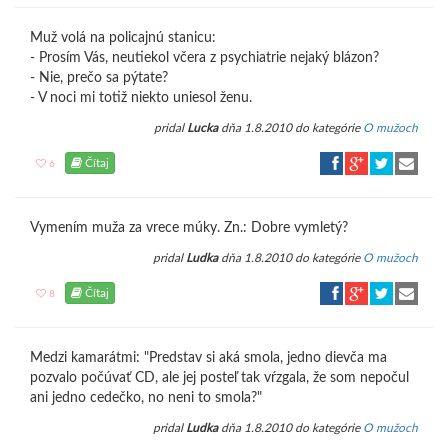
Muž volá na policajnú stanicu:
- Prosím Vás, neutiekol včera z psychiatrie nejaký blázon?
- Nie, prečo sa pýtate?
- V noci mi totiž niekto uniesol ženu.
pridal
Lucka
dňa 1.8.2010 do kategórie
O mužoch
Čítaj
6
Vymením muža za vrece múky. Zn.: Dobre vymletý?
pridal
Ludka
dňa 1.8.2010 do kategórie
O mužoch
Čítaj
8
Medzi kamarátmi: "Predstav si aká smola, jedno dievča ma
pozvalo počúvať CD, ale jej posteľ tak vŕzgala, že som nepočul
ani jedno cedečko, no neni to smola?"
pridal
Ludka
dňa 1.8.2010 do kategórie
O mužoch