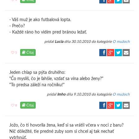
4
- Váš muž je ako futbalová lopta.
- Prečo?
- Každé ráno ho vidím pred bránou ležať.
pridal
Lucia
dňa 30.10.2010 do kategórie
O mužoch
Čítaj
5
Jeden chlap sa pýta druhého:
"Čo myslíš, čo je ľahšie, vzdať sa vína alebo ženy?"
"To predsa záleží na ročníku!"
pridal
Imho
dňa 9.10.2010 do kategórie
O mužoch
Čítaj
8
Jožo, čo ti hovorila žena, keď si sa vrátil včera v noci z baru?
Nič dôležité, tie predné zuby som si chcel aj tak nechať
vytrhnúť.