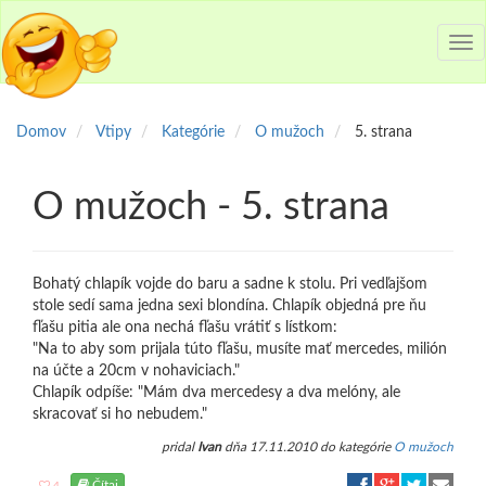
Tog
nav
Domov
Vtipy
Kategórie
O mužoch
5. strana
O mužoch - 5. strana
Bohatý chlapík vojde do baru a sadne k stolu. Pri vedľajšom
stole sedí sama jedna sexi blondína. Chlapík objedná pre ňu
fľašu pitia ale ona nechá fľašu vrátiť s lístkom:
"Na to aby som prijala túto fľašu, musíte mať mercedes, milión
na účte a 20cm v nohaviciach."
Chlapík odpíše: "Mám dva mercedesy a dva melóny, ale
skracovať si ho nebudem."
pridal
Ivan
dňa 17.11.2010 do kategórie
O mužoch
Čítaj