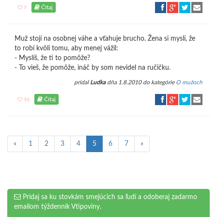
Čítaj
7
Muž stojí na osobnej váhe a vťahuje brucho. Žena si myslí, že
to robí kvôli tomu, aby menej vážil:
- Myslíš, že ti to pomôže?
- To vieš, že pomôže, ináč by som nevidel na ručičku.
pridal
Ludka
dňa 1.8.2010 do kategórie
O mužoch
Čítaj
10
«
1
2
3
4
5
6
7
»
Pridaj sa ku stovkám smejúcich sa ľudí a odoberaj zadarmo
emailom týždenník Vtipoviny.