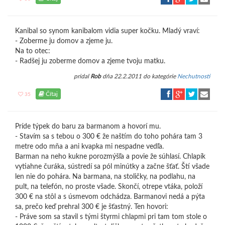
Kanibal so synom kanibalom vidia super kočku. Mladý vraví:
- Zoberme ju domov a zjeme ju.
Na to otec:
- Radšej ju zoberme domov a zjeme tvoju matku.
pridal
Rob
dňa 22.2.2011 do kategórie
Nechutnosti
Čítaj
35
Príde týpek do baru za barmanom a hovorí mu.
- Stavím sa s tebou o 300 € že naštím do toho pohára tam 3
metre odo mňa a ani kvapka mi nespadne vedľa.
Barman na neho kukne porozmýšľa a povie že súhlasí. Chlapík
vytiahne čuráka, sústredí sa pól minútky a začne šťať. Ští všade
len nie do pohára. Na barmana, na stoličky, na podlahu, na
pult, na telefón, no proste všade. Skončí, otrepe vtáka, položí
300 € na stôl a s úsmevom odchádza. Barmanovi nedá a pýta
sa, prečo keď prehral 300 € je šťastný. Ten hovori:
- Práve som sa stavil s tými štyrmi chlapmi pri tam tom stole o