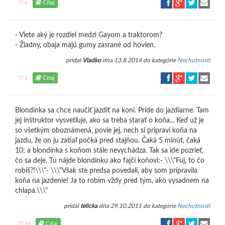
Čítaj
6
- Viete aký je rozdiel medzi Gayom a traktorom?
- Žiadny, obaja majú gumy zasrané od hovien.
pridal
Vladko
dňa 13.8.2014 do kategórie
Nechutnosti
Čítaj
6
Blondínka sa chce naučiť jazdiť na koni. Príde do jazdiarne. Tam
jej inštruktor vysvetľuje, ako sa treba starať o koňa... Keď už je
so všetkým oboznámená, povie jej, nech si pripraví koňa na
jazdu, že on ju zatiaľ počká pred stajňou. Čaká 5 minút, čaká
10; a blondínka s koňom stále nevychádza. Tak sa ide pozrieť,
čo sa deje. Tu nájde blondínku ako fajčí koňovi:- \\\"Fuj, to čo
robíš?!\\\"- \\\"Však ste predsa povedali, aby som pripravila
koňa na jazdenie! Ja to robím vždy pred tým, ako vysadnem na
chlapa.\\\"
pridal
telicka
dňa 29.10.2011 do kategórie
Nechutnosti
Čítaj
50