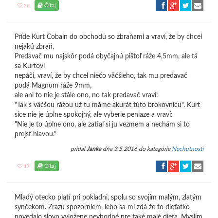
Čítaj
36
Príde Kurt Cobain do obchodu so zbraňami a vraví, že by chcel
nejakú zbraň.
Predavač mu najskôr podá obyčajnú pištoľ ráže 4,5mm, ale tá
sa Kurtovi
nepáči, vraví, že by chcel niečo väčšieho, tak mu predavač
podá Magnum ráže 9mm,
ale ani to nie je stále ono, no tak predavač vraví:
"Tak s väčšou rážou už tu máme akurát túto brokovnicu". Kurt
síce nie je úplne spokojný, ale vyberie peniaze a vraví:
"Nie je to úplne ono, ale zatiaľ si ju vezmem a nechám si to
prejsť hlavou."
pridal
Janka
dňa 3.5.2016 do kategórie
Nechutnosti
Čítaj
17
Mladý otecko platí pri pokladni, spolu so svojím malým, zlatým
synčekom. Zrazu spozorniem, lebo sa mi zdá že to dieťatko
povedalo slovo vyložene nevhodné pre také malé dieťa. Myslím