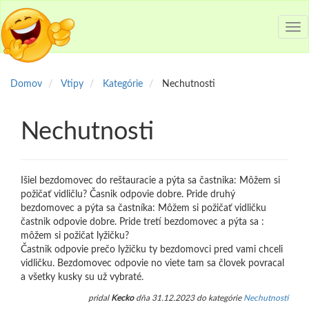
Tog
nav
Domov
Vtipy
Kategórie
Nechutnosti
Nechutnosti
Išiel bezdomovec do reštauracie a pýta sa častnika: Môžem si
požičať vidličlu? Časnik odpovie dobre. Pride druhý
bezdomovec a pýta sa častníka: Môžem si požičať vidličku
častnik odpovie dobre. Pride tretí bezdomovec a pýta sa :
môžem si požičat lyžičku?
Častnik odpovie prečo lyžičku ty bezdomovci pred vami chceli
vidličku. Bezdomovec odpovie no viete tam sa človek povracal
a všetky kusky su už vybraté.
pridal
Kecko
dňa 31.12.2023 do kategórie
Nechutnosti