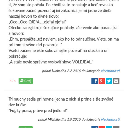
si, že som zle počula. Po chvíli sa to zopakuje a keď rovnako
šokovane začnú pozerať aj iní zákazníci, je mi jasné že dieťa
naozaj hovorí to divné slovo:
„Oco...Oco OJE*AL...oje*al oje*al.“
Otecko zaregistruje šokujúce pohľady, zčervenie ako paradajka
a hovorí:
„Ehm, prepáčte...už neviem, ako ho to odnaučíme. Viete, on ma
pri tom strašne rád pozoruje...“
Všetci začneme ešte šokovanejšie pozerať na otecka a on
pokračuje:
„A stále nevie správne vysloviť slovo VOLEJBAL.“
pridal
Lucia
dňa 2.2.2016 do kategórie
Nechutnosti
Čítaj
5
Tri muchy sedia pri hovne, jedna z nich si prdne a tie zvyšné
dve kričia:
"Fuj, ty prasa, práve pred jedlom!"
pridal
Michala
dňa 1.9.2015 do kategórie
Nechutnosti