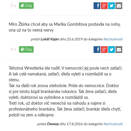
Čítaj
2
Miro Žbirka chcel aby sa Marika Gombítova postavila na nohy,
ona už na to nemá nervy
pridal
Lukáš Kajan
dňa 23.6.2019 do kategórie
Nechutnosti
Čítaj
4
Tehotná Wrestlerka ide rodiť. V nemocnici jej povie nech zatlači.
A tak celá namakaná, zatlačí, dieťa vyletí a rozmliaždi sa o
stenu.
Tak na ďalší rok znova otehotnie. Príde do nemocnice. Doktor
si pre istotu kúpil brankárske rukavice. Tak žena zatlačí, dieťa
vyletí, doktorovi sa vyšmikne a rozmliaždi sa.
Tretí rok, už doktor nič nenechá na náhodu a najme si
profesionálneho brankára. Tak žena zatlačí, brankár dieťa chytí,
položí na zem a odkopne.
pridal
Dwwop
dňa 17.8.2016 do kategórie
Nechutnosti