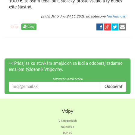
1000 €, že oštím teba, pult, stoličky, proste všetko a ty budeš
ešte šťastný.
pridal
Jano
dňa 24.11.2010 do kategórie
Nechutnosti
Čítaj
37
Pridaj sa ku stovkám smejúcich sa ľudí a odoberaj zadarmo
emailom týždenník Vtipoviny.
Doručené každú nedeľu
Odoberať
Vtipy
V kategóriach
Najnovšie
TOP 10