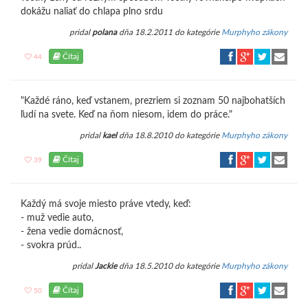
dokážu naliať do chlapa plno srdu
pridal
polana
dňa 18.2.2011 do kategórie
Murphyho zákony
Čítaj
44
"Každé ráno, keď vstanem, prezriem si zoznam 50 najbohatších
ľudí na svete. Keď na ňom niesom, idem do práce."
pridal
kael
dňa 18.8.2010 do kategórie
Murphyho zákony
Čítaj
39
Každý má svoje miesto práve vtedy, keď:
- muž vedie auto,
- žena vedie domácnosť,
- svokra prúd..
pridal
Jackie
dňa 18.5.2010 do kategórie
Murphyho zákony
Čítaj
50