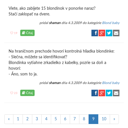
Viete, ako zabijete 15 blondínok v ponorke naraz?
Stačí zaklopať na dvere.
pridal
shaman
dňa 4.3.2009 do kategórie
Blond baby
Čítaj
19
Na hraničnom prechode hovorí kontrolná hliadka blondínke:
- Slečna, môžete sa identifikovať?
Blondínka vytiahne zrkadielko z kabelky, pozrie sa doň a
hovorí:
- Áno, som to ja.
pridal
shaman
dňa 4.3.2009 do kategórie
Blond baby
Čítaj
23
«
1
2
3
4
5
6
7
8
9
10
»