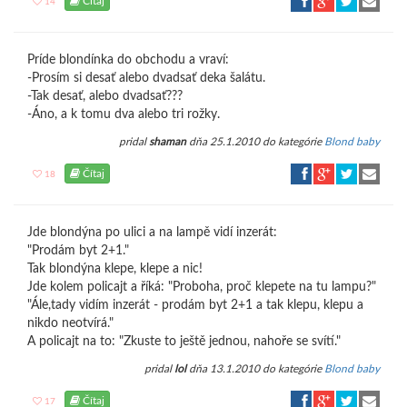
Čítaj
14
Príde blondínka do obchodu a vraví:
-Prosím si desať alebo dvadsať deka šalátu.
-Tak desať, alebo dvadsať???
-Áno, a k tomu dva alebo tri rožky.
pridal
shaman
dňa 25.1.2010 do kategórie
Blond baby
Čítaj
18
Jde blondýna po ulici a na lampě vidí inzerát:
"Prodám byt 2+1."
Tak blondýna klepe, klepe a nic!
Jde kolem policajt a říká: "Proboha, proč klepete na tu lampu?"
"Ále,tady vidím inzerát - prodám byt 2+1 a tak klepu, klepu a
nikdo neotvírá."
A policajt na to: "Zkuste to ještě jednou, nahoře se svítí."
pridal
lol
dňa 13.1.2010 do kategórie
Blond baby
Čítaj
17