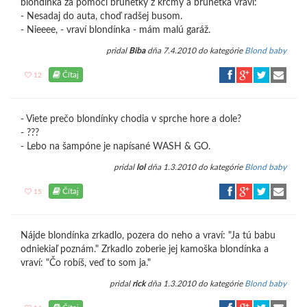
blondínka za pomoci brunetky z krčmy a brunetka vraví:
- Nesadaj do auta, choď radšej busom.
- Nieeee, - vraví blondínka - mám malú garáž.
pridal
Biba
dňa 7.4.2010 do kategórie
Blond baby
Čítaj
12
- Viete prečo blondínky chodia v sprche hore a dole?
- ???
- Lebo na šampóne je napísané WASH & GO.
pridal
lol
dňa 1.3.2010 do kategórie
Blond baby
Čítaj
15
Nájde blondínka zrkadlo, pozera do neho a vraví: "Ja tú babu
odniekiaľ poznám." Zrkadlo zoberie jej kamoška blondínka a
vraví: "Čo robíš, veď to som ja."
pridal
rick
dňa 1.3.2010 do kategórie
Blond baby