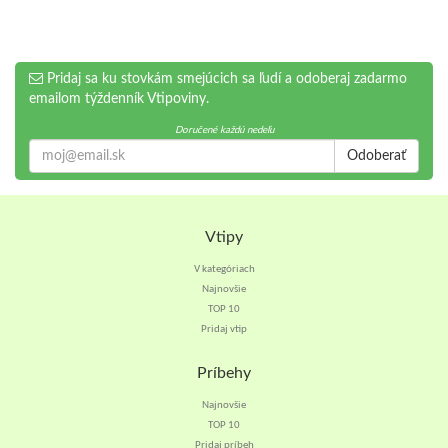
Pridaj sa ku stovkám smejúcich sa ľudí a odoberaj zadarmo
emailom týždenník Vtipoviny.
Doručené každú nedeľu
Odoberať
Vtipy
V kategóriach
Najnovšie
TOP 10
Pridaj vtip
Príbehy
Najnovšie
TOP 10
Pridaj príbeh