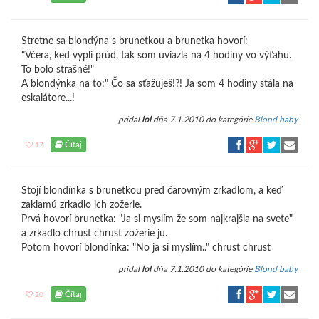
Stretne sa blondýna s brunetkou a brunetka hovorí:
"Včera, ked vypli prúd, tak som uviazla na 4 hodiny vo výťahu.
To bolo strašné!"
A blondýnka na to:" Čo sa sťažuješ!?! Ja som 4 hodiny stála na
eskalátore...!
pridal
lol
dňa 7.1.2010 do kategórie
Blond baby
Čítaj
17
Stojí blondínka s brunetkou pred čarovným zrkadlom, a keď
zaklamú zrkadlo ich zožerie.
Prvá hovorí brunetka: "Ja si myslím že som najkrajšia na svete"
a zrkadlo chrust chrust zožerie ju.
Potom hovorí blondínka: "No ja si myslím.." chrust chrust
pridal
lol
dňa 7.1.2010 do kategórie
Blond baby
Čítaj
20