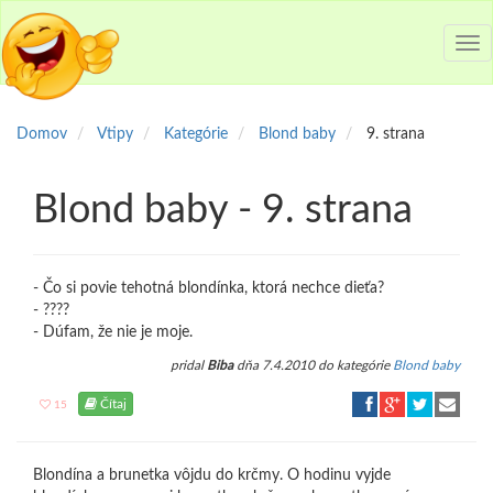
Tog
nav
Domov
Vtipy
Kategórie
Blond baby
9. strana
Blond baby - 9. strana
- Čo si povie tehotná blondínka, ktorá nechce dieťa?
- ????
- Dúfam, že nie je moje.
pridal
Biba
dňa 7.4.2010 do kategórie
Blond baby
Čítaj
15
Blondína a brunetka vôjdu do krčmy. O hodinu vyjde