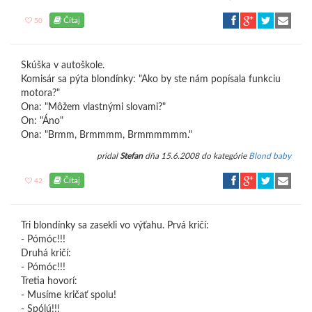
Čítaj
50
Skúška v autoškole.
Komisár sa pýta blondínky: "Ako by ste nám popísala funkciu
motora?"
Ona: "Môžem vlastnými slovami?"
On: "Áno"
Ona: "Brmm, Brmmmm, Brmmmmmm."
pridal
Stefan
dňa 15.6.2008 do kategórie
Blond baby
Čítaj
42
Tri blondínky sa zasekli vo výťahu. Prvá kričí:
- Pómóc!!!
Druhá kričí:
- Pómóc!!!
Tretia hovorí:
- Musíme kričať spolu!
- Spólú!!!