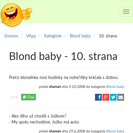
Tog
nav
Domov
Vtipy
Kategórie
Blond baby
10. strana
Blond baby - 10. strana
Prečo blondínka nosí hodinky na nohe?Aby kráčala s dobou.
pridal
shaman
dňa 5.10.2008 do kategórie
Blond baby
Čítaj
38
- Ako dlho už chodíš s Jožkom?
- My spolu nechodíme, Jožko má auto.
pridal
shaman
dňa 29.6.2008 do kategórie
Blond baby