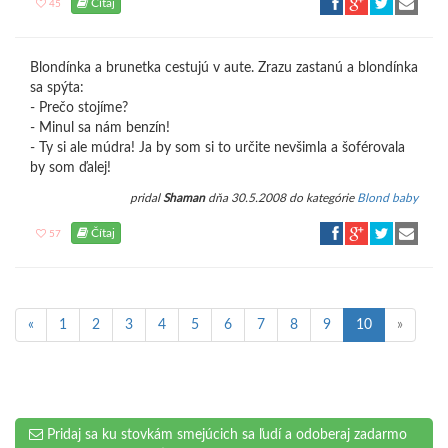
Čítaj
45
Blondínka a brunetka cestujú v aute. Zrazu zastanú a blondínka
sa spýta:
- Prečo stojíme?
- Minul sa nám benzín!
- Ty si ale múdra! Ja by som si to určite nevšimla a šoférovala
by som ďalej!
pridal
Shaman
dňa 30.5.2008 do kategórie
Blond baby
Čítaj
57
«
1
2
3
4
5
6
7
8
9
10
»
Pridaj sa ku stovkám smejúcich sa ľudí a odoberaj zadarmo