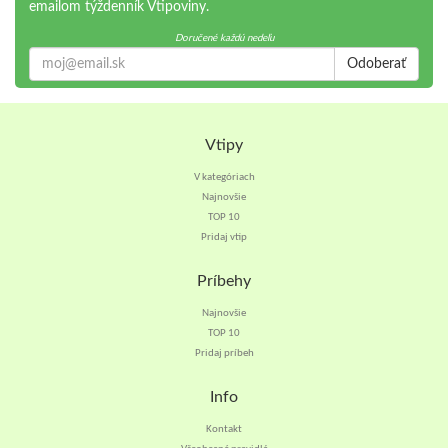
emailom týždenník Vtipoviny.
Doručené každú nedeľu
Odoberať
Vtipy
V kategóriach
Najnovšie
TOP 10
Pridaj vtip
Príbehy
Najnovšie
TOP 10
Pridaj príbeh
Info
Kontakt