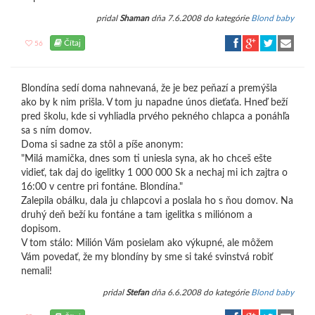
pridal
Shaman
dňa 7.6.2008 do kategórie
Blond baby
Čítaj
56
Blondína sedí doma nahnevaná, že je bez peňazí a premýšla
ako by k nim prišla. V tom ju napadne únos dieťaťa. Hneď beží
pred školu, kde si vyhliadla prvého pekného chlapca a ponáhľa
sa s ním domov.
Doma si sadne za stôl a píše anonym:
"Milá mamička, dnes som ti uniesla syna, ak ho chceš ešte
vidieť, tak daj do igelitky 1 000 000 Sk a nechaj mi ich zajtra o
16:00 v centre pri fontáne. Blondína."
Zalepila obálku, dala ju chlapcovi a poslala ho s ňou domov. Na
druhý deň beží ku fontáne a tam igelitka s miliónom a
dopisom.
V tom stálo: Milión Vám posielam ako výkupné, ale môžem
Vám povedať, že my blondíny by sme si také svinstvá robiť
nemali!
pridal
Stefan
dňa 6.6.2008 do kategórie
Blond baby